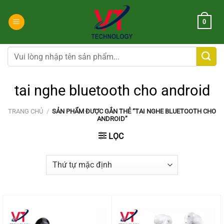
Chuyển
đến
0
nội
dung
Tìm
kiếm:
tai nghe bluetooth cho android
TRANG CHỦ
/
SẢN PHẨM ĐƯỢC GẮN THẺ “TAI NGHE BLUETOOTH CHO
ANDROID”
LỌC