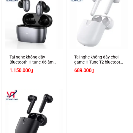
Tai nghe không dây
Tai nghe không dây chơi
Bluetooth Hitune X6 âm
game HiTune T2 bluetooth
thanh Hifi chống ồn chính
5.0, âm thanh 3D, 4 micrô
1.150.000
689.000
₫
₫
hãng Ugreen 90242 màu
loại bỏ tiếng ồn, chống
xám cao cấp
nước chính hãng Ugreen
80652 màu trắng cao cấp