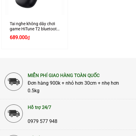
Tai nghe không dây chơi
game HiTune T2 bluetooth
5.0, âm thanh 3D, 4 micrô
689.000
₫
loại bỏ tiếng ồn, chống
nước chính hãng Ugreen
80653 màu đen cao cấp
MIỄN PHÍ GIAO HÀNG TOÀN QUỐC
Đơn hàng 900k + nhỏ hơn 30cm + nhẹ hơn
0.5kg
Hỗ trợ 24/7
0979 577 948