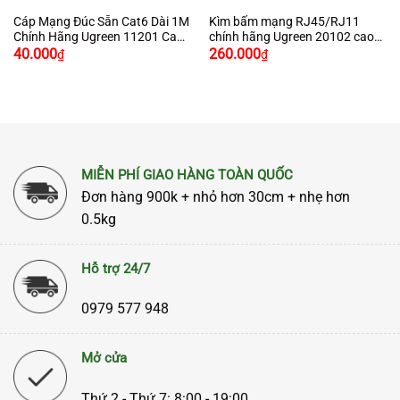
Cáp Mạng Đúc Sẵn Cat6 Dài 1M
Kìm bấm mạng RJ45/RJ11
Chính Hãng Ugreen 11201 Cao
chính hãng Ugreen 20102 cao
Cấp
cấp màu xanh đen
40.000
260.000
₫
₫
MIỄN PHÍ GIAO HÀNG TOÀN QUỐC
Đơn hàng 900k + nhỏ hơn 30cm + nhẹ hơn
0.5kg
Hỗ trợ 24/7
0979 577 948
Mở cửa
Thứ 2 - Thứ 7: 8:00 - 19:00