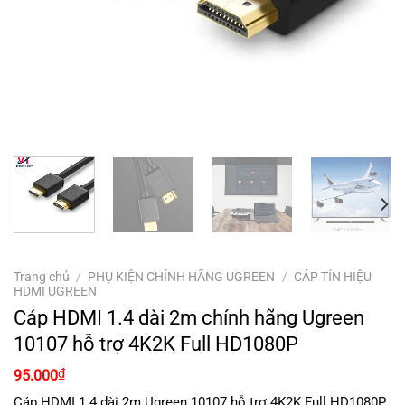
Trang chủ
/
PHỤ KIỆN CHÍNH HÃNG UGREEN
/
CÁP TÍN HIỆU
HDMI UGREEN
Cáp HDMI 1.4 dài 2m chính hãng Ugreen
10107 hỗ trợ 4K2K Full HD1080P
Giá
Giá
₫
95.000
gốc
hiện
là:
tại
Cáp HDMI 1.4 dài 2m Ugreen 10107 hỗ trợ 4K2K Full HD1080P