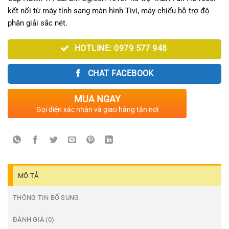
110.000₫.
là:
kết nối từ máy tính sang màn hình Tivi, máy chiếu hỗ trợ độ
95.000₫.
phân giải sắc nét.
HOTLINE: 0979 577 948
CHAT FACEBOOK
MUA NGAY
Gọi điện xác nhận và giao hàng tận nơi
MÔ TẢ
THÔNG TIN BỔ SUNG
ĐÁNH GIÁ (0)