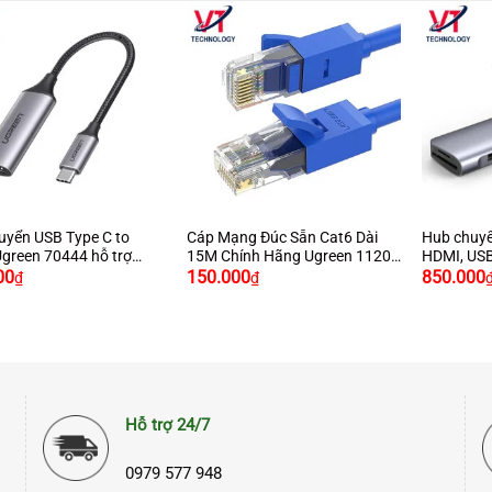
+
+
uyển USB Type C to
Cáp Mạng Đúc Sẵn Cat6 Dài
Hub chuyể
green 70444 hỗ trợ
15M Chính Hãng Ugreen 11207
HDMI, USB
Cao Cấp
sạc PD Ug
00
150.000
850.000
₫
₫
Hỗ trợ 24/7
0979 577 948