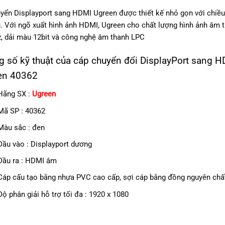
yển Displayport sang HDMI Ugreen được thiết kế nhỏ gọn với chiều
. Với ngõ xuất hình ảnh HDMI, Ugreen cho chất lượng hình ảnh âm t
 dải màu 12bit và công nghệ âm thanh LPC
 số kỹ thuật của cáp chuyển đổi DisplayPort sang H
en 40362
Hãng SX :
Ugreen
Mã SP : 40362
Màu sắc : đen
Đầu vào : Displayport dương
Đầu ra : HDMI âm
Cáp cấu tạo bằng nhựa PVC cao cấp, sợi cáp bằng đồng nguyên chất
Độ phân giải hỗ trợ tối đa : 1920 x 1080