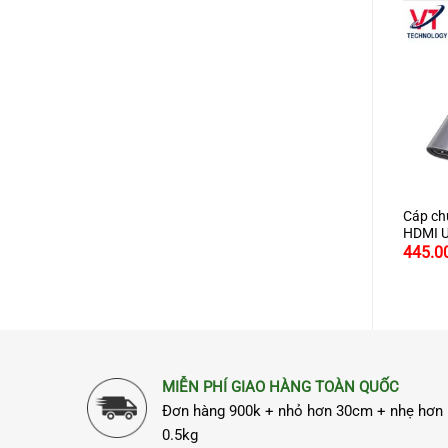
250.000₫.
+
+
+
hia 3 cổng USB 3.0 tich
Cáp chuyển đổi USB to Lan
Cáp ch
 cổng Mạng Gigabit 10/100
chính hãng Ugreen UG-20254
HDMI U
000Mbps chính hãng Ugreen
hỗ trợ Macbook, Windows
4K2K
.000
219.000
445.0
₫
₫
65
10/100Mbps
MIỄN PHÍ GIAO HÀNG TOÀN QUỐC
Đơn hàng 900k + nhỏ hơn 30cm + nhẹ hơn
0.5kg