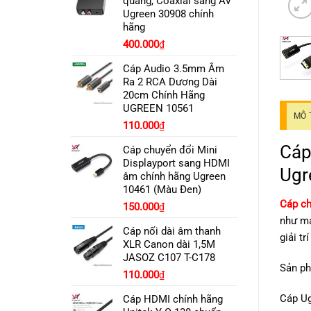
quang, Coaxial sang AV
Ugreen 30908 chính
hãng
400.000
₫
Cáp Audio 3.5mm Âm
Ra 2 RCA Dương Dài
20cm Chính Hãng
UGREEN 10561
MÔ 
Giá
Giá
110.000
₫
gốc
hiện
Cá
Cáp chuyển đổi Mini
là:
tại
Displayport sang HDMI
150.000₫.
là:
Ugr
âm chính hãng Ugreen
110.000₫.
10461 (Màu Đen)
Cáp ch
150.000
₫
như má
Cáp nối dài âm thanh
giải tr
XLR Canon dài 1,5M
JASOZ C107 T-C178
Sản ph
Giá
Giá
110.000
₫
gốc
hiện
Cáp Ug
Cáp HDMI chính hãng
là:
tại