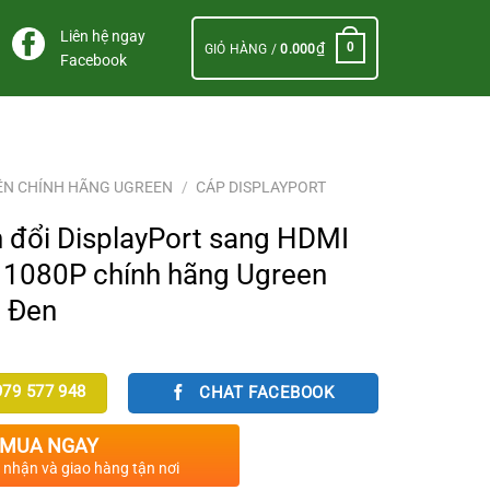
Liên hệ ngay
₫
0
GIỎ HÀNG /
0.000
Facebook
ỆN CHÍNH HÃNG UGREEN
/
CÁP DISPLAYPORT
n đổi DisplayPort sang HDMI
ợ 1080P chính hãng Ugreen
 Đen
79 577 948
CHAT FACEBOOK
MUA NGAY
c nhận và giao hàng tận nơi