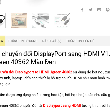
TẢ
THÔNG TIN BỔ SUNG
ĐÁNH GIÁ (0)
THÔNG TIN LIÊN HỆ
p chuyển đổi DisplayPort sang HDMI V1.
een 40362 Màu Đen
uyển đổi Displayport to HDMI Ugreen 40362
sử dụng để kết nối, xuấ
y tính, laptop…đến các thiết bị hỗ trợ chuẩn HDMI như màn hình, ti
í tại gia…
ẩm được ứng dụng nhiều trong học tập, hội họp hoặc các nhu cầu giả
reen 40362 chuyển đổi từ
Displayport sang HDMI
tương thích với h