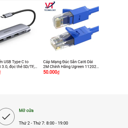
+
n USB Type C to
Cáp Mạng Đúc Sẵn Cat6 Dài
 3.0, đọc thẻ SD/TF,
2M Chính Hãng Ugreen 11202
reen 70411
Cao Cấp
50.000
₫
₫
Mở cửa
Thứ 2 - Thứ 7: 8:00 - 19:00