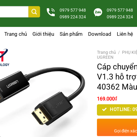
0979 577 948
0979 577 948
0989 224 324
0989 224 324
Trang chủ
Giới thiệu
Sản phẩm
Download
Liên hệ
Trang chủ
/
PHỤ KI
UGREEN
Cáp chuyể
V1.3 hỗ tr
40362 Màu
₫
169.000
HOTLINE: 09
Gọi điện xá