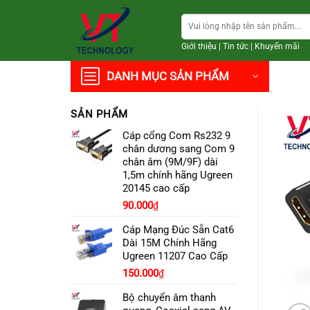
Chuyển
Tìm
đến
kiếm:
nội
Giới thiệu
|
Tin tức
|
Khuyến mãi
dung
DANH MỤC SẢN PHẨM
SẢN PHẨM
Cáp cổng Com Rs232 9
chân dương sang Com 9
chân âm (9M/9F) dài
1,5m chính hãng Ugreen
20145 cao cấp
90.000
₫
Cáp Mạng Đúc Sẵn Cat6
Dài 15M Chính Hãng
Ugreen 11207 Cao Cấp
150.000
₫
Bộ chuyển âm thanh