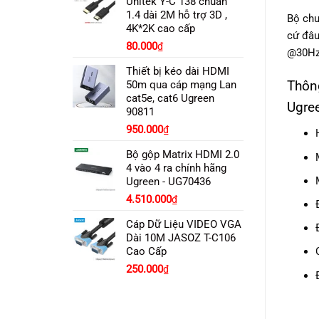
Unitek Y-C 138 chuẩn
150.000₫.
là:
1.4 dài 2M hỗ trợ 3D ,
Bộ chu
110.000₫.
4K*2K cao cấp
cứ đâu
80.000
₫
@30Hz,
Thiết bị kéo dài HDMI
Thông
50m qua cáp mạng Lan
cat5e, cat6 Ugreen
Ugre
90811
950.000
₫
Bộ gộp Matrix HDMI 2.0
4 vào 4 ra chính hãng
Ugreen - UG70436
4.510.000
₫
Cáp Dữ Liệu VIDEO VGA
Dài 10M JASOZ T-C106
Cao Cấp
Giá
Giá
250.000
₫
gốc
hiện
là:
tại
270.000₫.
là: