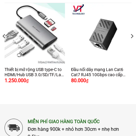
Thiết bị mở rộng USB type-C to
Đầu nối dây mạng Lan Cat6
HDMI/Hub USB 3.0/SD/TF/Lan
Cat7 RJ45 10Gbps cao cấp
Gigabit chính hãng Ugreen
chính hãng Ugreen 20390 màu
1.250.000
80.000
₫
₫
50538 cao cấp
đen
MIỄN PHÍ GIAO HÀNG TOÀN QUỐC
Đơn hàng 900k + nhỏ hơn 30cm + nhẹ hơn