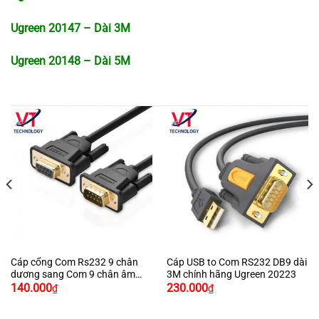
Ugreen 20147 – Dài 3M
Ugreen 20148 – Dài 5M
Cáp cổng Com Rs232 9 chân
Cáp USB to Com RS232 DB9 dài
dương sang Com 9 chân âm
3M chính hãng Ugreen 20223
(9M/9F) dài 5M chính hãng
140.000
230.000
₫
₫
Ugreen 20148 cao cấp