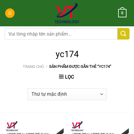
Chuyển
đến
0
nội
dung
Tìm
kiếm:
yc174
TRANG CHỦ
/
SẢN PHẨM ĐƯỢC GẮN THẺ “YC174”
LỌC