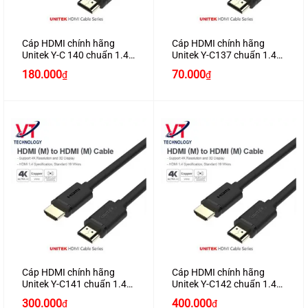
Cáp HDMI chính hãng
Cáp HDMI chính hãng
Unitek Y-C 140 chuẩn 1.4
Unitek Y-C137 chuẩn 1.4
dài 5M hỗ trợ 3D , 4K*2K
dài 1.5M hỗ trợ 3D , 4K*2K
180.000
70.000
₫
₫
cao cấp
cao cấp
Cáp HDMI chính hãng
Cáp HDMI chính hãng
Unitek Y-C141 chuẩn 1.4
Unitek Y-C142 chuẩn 1.4
dài 8M hỗ trợ 3D , 4K*2K
dài 10M hỗ trợ 3D , 4K*2K
300.000
400.000
₫
₫
cao cấp
cao cấp