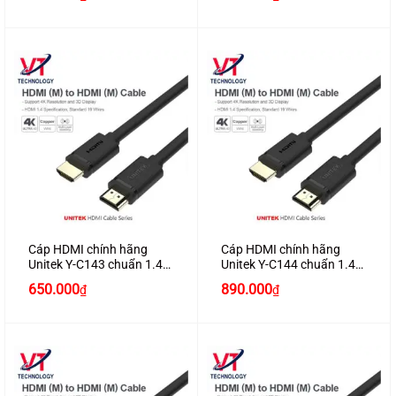
Cáp HDMI chính hãng
Cáp HDMI chính hãng
Unitek Y-C143 chuẩn 1.4
Unitek Y-C144 chuẩn 1.4
dài 15M hỗ trợ 3D , 4K*2K
dài 20M hỗ trợ 3D , 4K*2K
650.000
890.000
₫
₫
cao cấp
cao cấp