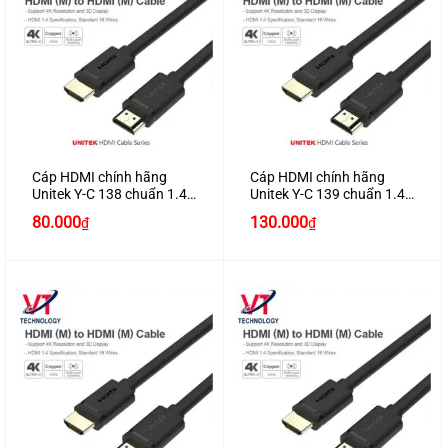
Cáp HDMI chính hãng
Cáp HDMI chính hãng
Unitek Y-C 138 chuẩn 1.4
Unitek Y-C 139 chuẩn 1.4
dài 2M hỗ trợ 3D , 4K*2K
dài 3M hỗ trợ 3D , 4K*2K
80.000
130.000
₫
₫
cao cấp
cao cấp