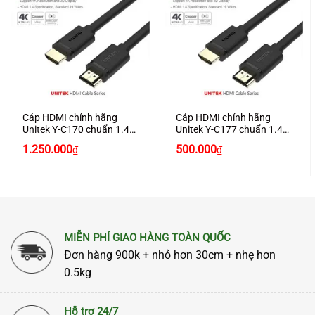
Cáp HDMI chính hãng
Cáp HDMI chính hãng
Unitek Y-C170 chuẩn 1.4
Unitek Y-C177 chuẩn 1.4
dài 25M hỗ trợ 3D , 4K*2K
dài 12M hỗ trợ 3D , 4K*2K
1.250.000
500.000
₫
₫
cao cấp
cao cấp
MIỄN PHÍ GIAO HÀNG TOÀN QUỐC
Đơn hàng 900k + nhỏ hơn 30cm + nhẹ hơn
0.5kg
Hỗ trợ 24/7