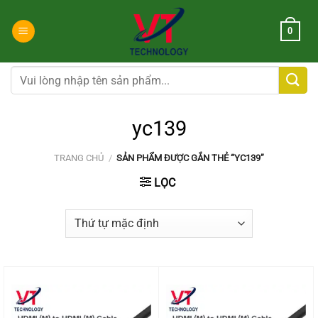
Chuyển
đến
0
nội
dung
Tìm
kiếm:
yc139
TRANG CHỦ
/
SẢN PHẨM ĐƯỢC GẮN THẺ “YC139”
LỌC