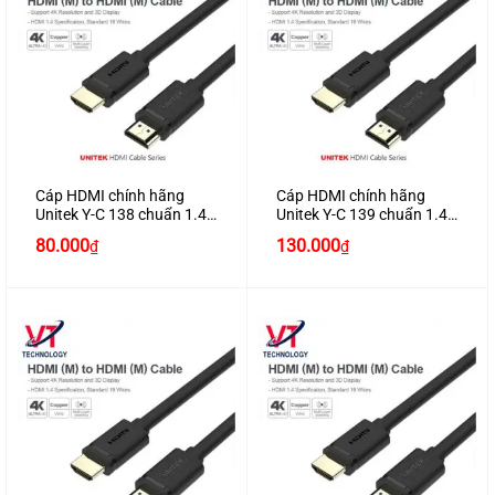
Cáp HDMI chính hãng
Cáp HDMI chính hãng
Unitek Y-C 138 chuẩn 1.4
Unitek Y-C 139 chuẩn 1.4
dài 2M hỗ trợ 3D , 4K*2K
dài 3M hỗ trợ 3D , 4K*2K
80.000
130.000
₫
₫
cao cấp
cao cấp