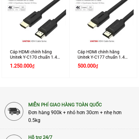
Cáp HDMI chính hãng
Cáp HDMI chính hãng
Unitek Y-C170 chuẩn 1.4
Unitek Y-C177 chuẩn 1.4
dài 25M hỗ trợ 3D , 4K*2K
dài 12M hỗ trợ 3D , 4K*2K
1.250.000
500.000
₫
₫
cao cấp
cao cấp
MIỄN PHÍ GIAO HÀNG TOÀN QUỐC
Đơn hàng 900k + nhỏ hơn 30cm + nhẹ hơn
0.5kg
Hỗ trợ 24/7