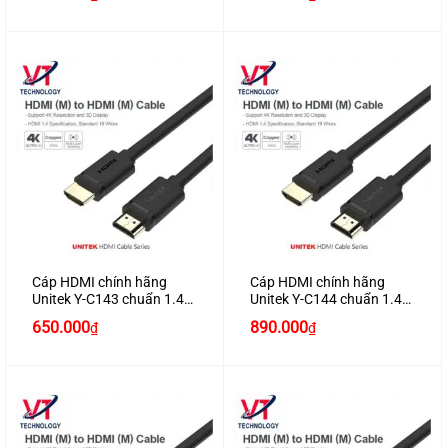
Cáp HDMI chính hãng
Cáp HDMI chính hãng
Unitek Y-C143 chuẩn 1.4
Unitek Y-C144 chuẩn 1.4
dài 15M hỗ trợ 3D , 4K*2K
dài 20M hỗ trợ 3D , 4K*2K
650.000
890.000
₫
₫
cao cấp
cao cấp