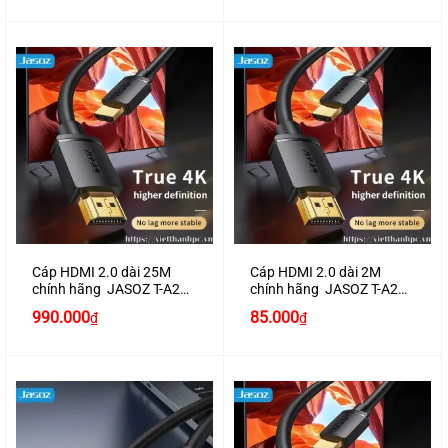
là:
tại
là:
tại
890.000₫.
là:
650.000₫.
là:
830.000₫.
600.000₫.
Cáp HDMI 2.0 dài 25M
Cáp HDMI 2.0 dài 2M
chính hãng JASOZ T-A289
chính hãng JASOZ T-A281
hỗ trợ 4K2K
hỗ trợ 4K2K
990.000
85.000
₫
₫