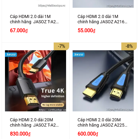
Cáp HDMI 2.0 dài 1M
Cáp HDMI 2.0 dài 1M
chính hãng JASOZ T-A279
chính hãng JASOZ A216
hỗ trợ 4K2K
hỗ trợ 4K2K cao cấp
Giá
Giá
67.000
55.000
₫
₫
gốc
hiện
là:
tại
80.000₫.
là:
-7%
-8%
67.000₫.
Cáp HDMI 2.0 dài 20M
Cáp HDMI 2.0 dài 20M
chính hãng JASOZ T-A288
chính hãng JASOZ A225
hỗ trợ 4K2K
hỗ trợ 4K2K cao cấp
Giá
Giá
Giá
Giá
830.000
600.000
₫
₫
gốc
hiện
gốc
hiện