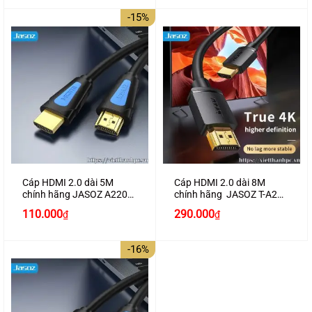
là:
tại
là:
tại
100.000₫.
là:
180.000₫.
là:
-15%
80.000₫.
160.000₫.
Cáp HDMI 2.0 dài 5M
Cáp HDMI 2.0 dài 8M
chính hãng JASOZ A220
chính hãng JASOZ T-A284
hỗ trợ 4K2K cao cấp
hỗ trợ 4K2K
Giá
Giá
110.000
290.000
₫
₫
gốc
hiện
là:
tại
130.000₫.
là:
-16%
110.000₫.