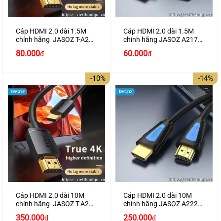
Cáp HDMI 2.0 dài 1.5M
Cáp HDMI 2.0 dài 1.5M
chính hãng JASOZ T-A280
chính hãng JASOZ A217
hỗ trợ 4K2K
hỗ trợ 4K2K cao cấp
Giá
Giá
80.000
60.000
₫
₫
gốc
hiện
là:
tại
100.000₫.
là:
-10%
-14%
80.000₫.
Cáp HDMI 2.0 dài 10M
Cáp HDMI 2.0 dài 10M
chính hãng JASOZ T-A285
chính hãng JASOZ A222
hỗ trợ 4K2K
hỗ trợ 4K2K cao cấp
Giá
Giá
Giá
Giá
350.000
250.000
₫
₫