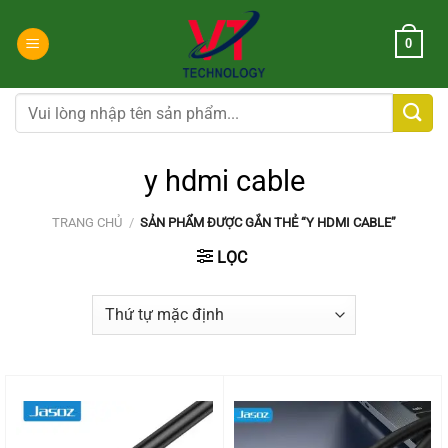
Chuyển
đến
0
nội
dung
Tìm
kiếm:
y hdmi cable
TRANG CHỦ
/
SẢN PHẨM ĐƯỢC GẮN THẺ “Y HDMI CABLE”
LỌC