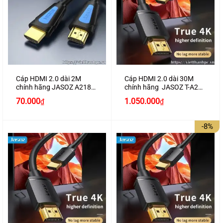
Cáp HDMI 2.0 dài 2M
Cáp HDMI 2.0 dài 30M
chính hãng JASOZ A218
chính hãng JASOZ T-A290
hỗ trợ 4K2K cao cấp
hỗ trợ 4K2K
70.000
1.050.000
₫
₫
-8%