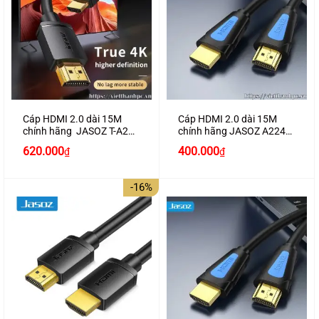
Cáp HDMI 2.0 dài 15M
Cáp HDMI 2.0 dài 15M
chính hãng JASOZ T-A287
chính hãng JASOZ A224
hỗ trợ 4K2K
hỗ trợ 4K2K cao cấp
Giá
Giá
Giá
Giá
620.000
400.000
₫
₫
gốc
hiện
gốc
hiện
là:
tại
là:
tại
700.000₫.
là:
450.000₫.
là:
-16%
620.000₫.
400.000₫.