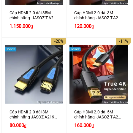
Cáp HDMI 2.0 dài 35M
Cáp HDMI 2.0 dài 3M
chính hãng JASOZ T-A291
chính hãng JASOZ T-A282
hỗ trợ 4K2K
hỗ trợ 4K2K
Giá
Giá
1.150.000
120.000
₫
₫
gốc
hiện
là:
tại
130.000₫.
là:
-20%
-11%
120.000₫.
Cáp HDMI 2.0 dài 3M
Cáp HDMI 2.0 dài 5M
chính hãng JASOZ A219
chính hãng JASOZ T-A283
hỗ trợ 4K2K cao cấp
hỗ trợ 4K2K
Giá
Giá
Giá
Giá
80.000
160.000
₫
₫
gốc
hiện
gốc
hiện