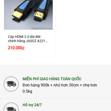
Cáp HDMI 2.0 dài 8M
chính hãng JASOZ A221
hỗ trợ 4K2K cao cấp
Giá
Giá
210.000
₫
gốc
hiện
là:
tại
250.000₫.
là:
210.000₫.
MIỄN PHÍ GIAO HÀNG TOÀN QUỐC
Đơn hàng 900k + nhỏ hơn 30cm + nhẹ hơn
0.5kg
Hỗ trợ 24/7