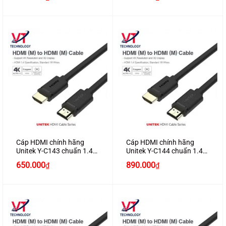
Cáp HDMI chính hãng
Cáp HDMI chính hãng
Unitek Y-C143 chuẩn 1.4
Unitek Y-C144 chuẩn 1.4
dài 15M hỗ trợ 3D , 4K*2K
dài 20M hỗ trợ 3D , 4K*2K
650.000
890.000
₫
₫
cao cấp
cao cấp