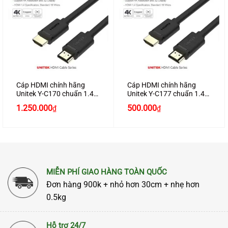
Cáp HDMI chính hãng
Cáp HDMI chính hãng
Unitek Y-C170 chuẩn 1.4
Unitek Y-C177 chuẩn 1.4
dài 25M hỗ trợ 3D , 4K*2K
dài 12M hỗ trợ 3D , 4K*2K
1.250.000
500.000
₫
₫
cao cấp
cao cấp
MIỄN PHÍ GIAO HÀNG TOÀN QUỐC
Đơn hàng 900k + nhỏ hơn 30cm + nhẹ hơn
0.5kg
Hỗ trợ 24/7