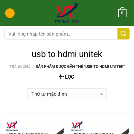
Chuyển
đến
0
nội
dung
Tìm
kiếm:
usb to hdmi unitek
TRANG CHỦ
/
SẢN PHẨM ĐƯỢC GẮN THẺ “USB TO HDMI UNITEK”
LỌC