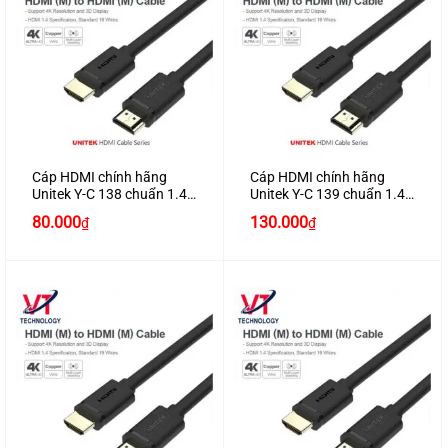
Cáp HDMI chính hãng
Cáp HDMI chính hãng
Unitek Y-C 138 chuẩn 1.4
Unitek Y-C 139 chuẩn 1.4
dài 2M hỗ trợ 3D , 4K*2K
dài 3M hỗ trợ 3D , 4K*2K
80.000
130.000
₫
₫
cao cấp
cao cấp