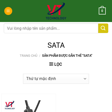
Chuyển
đến
0
nội
dung
Tìm
kiếm:
SATA
TRANG CHỦ
/
SẢN PHẨM ĐƯỢC GẮN THẺ “SATA”
LỌC