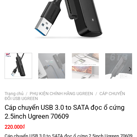
Trang chủ
/
PHỤ KIỆN CHÍNH HÃNG UGREEN
/
CÁP CHUYỂN
ĐỔI USB UGREEN
Cáp chuyển USB 3.0 to SATA đọc ổ cứng
2.5inch Ugreen 70609
₫
220.000
Cáp chuyển USB 3.0 to SATA đọc ổ cứng 2.5inch Ugreen 70609