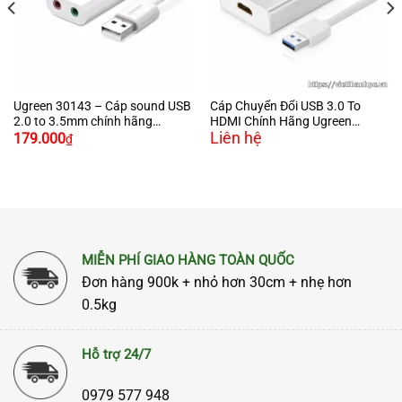
Ugreen 30143 – Cáp sound USB
Cáp Chuyển Đổi USB 3.0 To
2.0 to 3.5mm chính hãng
HDMI Chính Hãng Ugreen
Liên hệ
Ugreen
40229 Cao Cấp
179.000
₫
MIỄN PHÍ GIAO HÀNG TOÀN QUỐC
Đơn hàng 900k + nhỏ hơn 30cm + nhẹ hơn
0.5kg
Hỗ trợ 24/7
0979 577 948