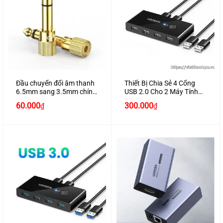
Đầu chuyển đổi âm thanh
Thiết Bị Chia Sẻ 4 Cổng
6.5mm sang 3.5mm chính
USB 2.0 Cho 2 Máy Tính
hãng Ugreen 20503 cao
Cao Cấp Chính Hãng
60.000
300.000
₫
₫
cấp
Ugreen 30767 Cao Cấp