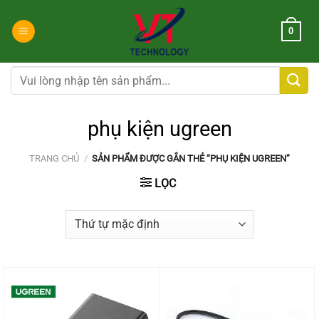
Chuyển
đến
0
nội
dung
Tìm
kiếm:
phụ kiện ugreen
TRANG CHỦ
/
SẢN PHẨM ĐƯỢC GẮN THẺ “PHỤ KIỆN UGREEN”
LỌC