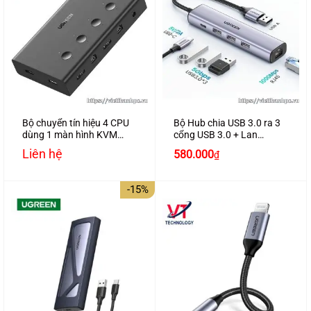
Bộ chuyển tín hiệu 4 CPU
Bộ Hub chia USB 3.0 ra 3
dùng 1 màn hình KVM
cổng USB 3.0 + Lan
Switch USB, HDMI
Gigabit 1000Mbps Ugreen
Liên hệ
580.000
₫
4K@60Hz Ugreen 70439
20915 cao cấp
cao cấp
-15%