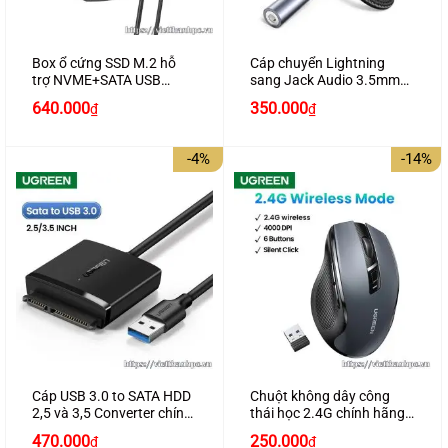
Box ổ cứng SSD M.2 hỗ
Cáp chuyển Lightning
trợ NVME+SATA USB
sang Jack Audio 3.5mm
Type-C 3.2 GEN2 tốc độ
dài 10cm chính hãng
Giá
Giá
640.000
350.000
₫
₫
10Gbps Ugreen 90264
Ugreen 30756 cao cấp
gốc
hiện
cao cấp (Max 2TB)
(bọc nhôm, bện dù)
là:
tại
750.000₫.
là:
-4%
-14%
640.000₫.
Cáp USB 3.0 to SATA HDD
Chuột không dây công
2,5 và 3,5 Converter chính
thái học 2.4G chính hãng
hãng Ugreen 20611 cao
Ugreen 15063 4000 DPI
Giá
Giá
Giá
Giá
470.000
250.000
₫
₫
cấp
cao cấp