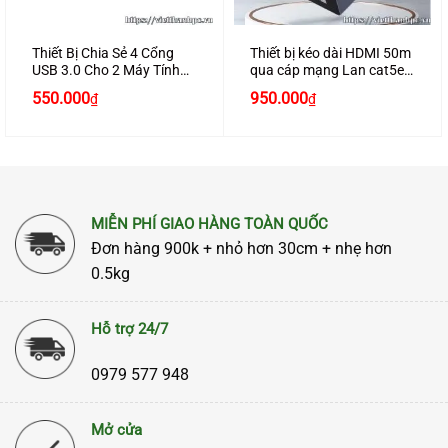
Thiết Bị Chia Sẻ 4 Cổng
Thiết bị kéo dài HDMI 50m
USB 3.0 Cho 2 Máy Tính
qua cáp mạng Lan cat5e,
Cao Cấp Chính Hãng
cat6 Ugreen 90811
550.000
950.000
₫
₫
Ugreen 30768 Cao Cấp
MIỄN PHÍ GIAO HÀNG TOÀN QUỐC
Đơn hàng 900k + nhỏ hơn 30cm + nhẹ hơn
0.5kg
Hỗ trợ 24/7
0979 577 948
Mở cửa