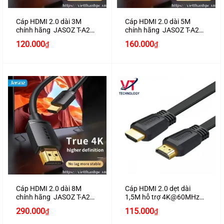
Cáp HDMI 2.0 dài 3M
Cáp HDMI 2.0 dài 5M
chính hãng JASOZ T-A282
chính hãng JASOZ T-A283
hỗ trợ 4K2K
hỗ trợ 4K2K
Giá
Giá
Giá
Giá
120.000
160.000
₫
₫
gốc
hiện
gốc
hiện
là:
tại
là:
tại
130.000₫.
là:
180.000₫.
là:
120.000₫.
160.000₫.
Cáp HDMI 2.0 dài 8M
Cáp HDMI 2.0 dẹt dài
chính hãng JASOZ T-A284
1,5M hỗ trợ 4K@60MHz
hỗ trợ 4K2K
chính hãng Ugreen 50819
290.000
115.000
₫
₫
cao cấp