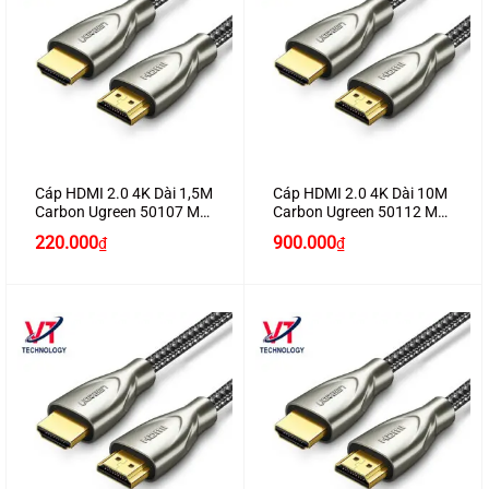
Cáp HDMI 2.0 4K Dài 1,5M
Cáp HDMI 2.0 4K Dài 10M
Carbon Ugreen 50107 Mạ
Carbon Ugreen 50112 Mạ
Vàng Chính Hãng Ugreen
Vàng Chính Hãng Ugreen
220.000
900.000
₫
₫
Cao Cấp (60Hz)
Cao Cấp (60Hz)