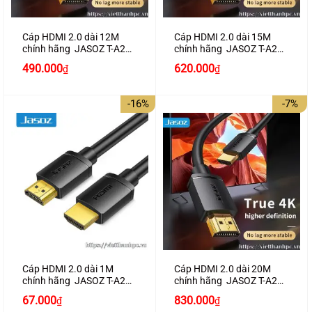
Cáp HDMI 2.0 dài 12M
Cáp HDMI 2.0 dài 15M
chính hãng JASOZ T-A286
chính hãng JASOZ T-A287
hỗ trợ 4K2K
hỗ trợ 4K2K
Giá
Giá
490.000
620.000
₫
₫
gốc
hiện
là:
tại
700.000₫.
là:
-16%
-7%
620.000₫.
Cáp HDMI 2.0 dài 1M
Cáp HDMI 2.0 dài 20M
chính hãng JASOZ T-A279
chính hãng JASOZ T-A288
hỗ trợ 4K2K
hỗ trợ 4K2K
Giá
Giá
Giá
Giá
67.000
830.000
₫
₫
gốc
hiện
gốc
hiện