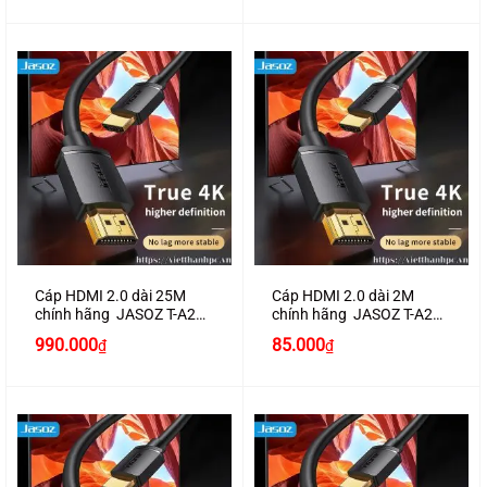
là:
tại
là:
tại
80.000₫.
là:
890.000₫.
là:
67.000₫.
830.000₫.
Cáp HDMI 2.0 dài 25M
Cáp HDMI 2.0 dài 2M
chính hãng JASOZ T-A289
chính hãng JASOZ T-A281
hỗ trợ 4K2K
hỗ trợ 4K2K
990.000
85.000
₫
₫