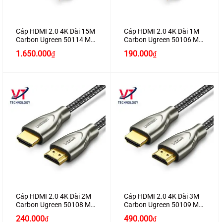
Cáp HDMI 2.0 4K Dài 15M
Cáp HDMI 2.0 4K Dài 1M
Carbon Ugreen 50114 Mạ
Carbon Ugreen 50106 Mạ
Vàng Chính Hãng Ugreen
Vàng Chính Hãng Ugreen
1.650.000
190.000
₫
₫
Cao Cấp (60Hz)
Cao Cấp (60Hz)
Cáp HDMI 2.0 4K Dài 2M
Cáp HDMI 2.0 4K Dài 3M
Carbon Ugreen 50108 Mạ
Carbon Ugreen 50109 Mạ
Vàng Chính Hãng Ugreen
Vàng Chính Hãng Ugreen
240.000
490.000
₫
₫
Cao Cấp (60Hz)
Cao Cấp (60Hz)