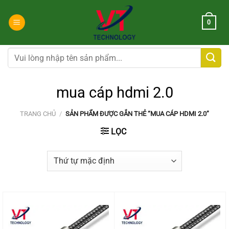
Chuyển
đến
0
nội
dung
Tìm
kiếm:
mua cáp hdmi 2.0
TRANG CHỦ
/
SẢN PHẨM ĐƯỢC GẮN THẺ “MUA CÁP HDMI 2.0”
LỌC