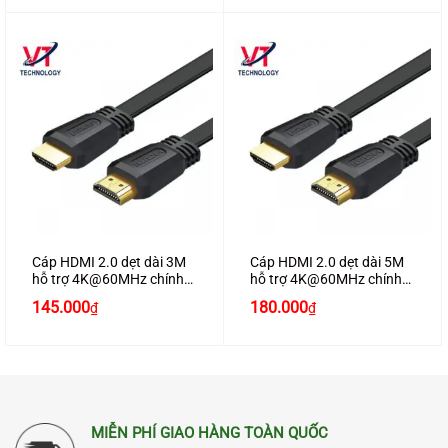
Cáp HDMI 2.0 dẹt dài 3M
Cáp HDMI 2.0 dẹt dài 5M
hỗ trợ 4K@60MHz chính
hỗ trợ 4K@60MHz chính
hãng Ugreen 50820 cao
hãng Ugreen 50821 cao
145.000
180.000
₫
₫
cấp
cấp
MIỄN PHÍ GIAO HÀNG TOÀN QUỐC