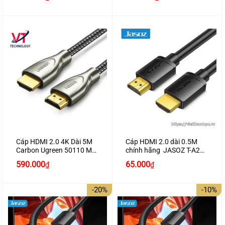
Cáp HDMI 2.0 4K Dài 5M
Cáp HDMI 2.0 dài 0.5M
Carbon Ugreen 50110 Mạ
chính hãng JASOZ T-A278
Vàng Chính Hãng Ugreen
hỗ trợ 4K2K
590.000
65.000
₫
₫
Cao Cấp (60Hz)
-20%
-10%