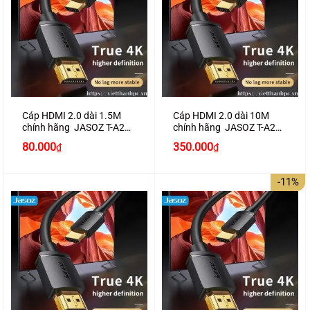
Cáp HDMI 2.0 dài 1.5M
Cáp HDMI 2.0 dài 10M
chính hãng JASOZ T-A280
chính hãng JASOZ T-A285
hỗ trợ 4K2K
hỗ trợ 4K2K
Giá
Giá
Giá
Giá
80.000
350.000
₫
₫
gốc
hiện
gốc
hiện
là:
tại
là:
tại
100.000₫.
là:
390.000₫.
là:
-11%
80.000₫.
350.000₫.