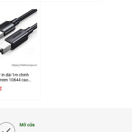
 in dài 1m chinh
reen 10844 cao
₫
Mở cửa