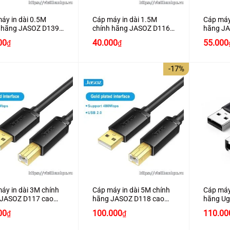
áy in dài 0.5M
Cáp máy in dài 1.5M
Cáp máy
h hãng JASOZ D139
chính hãng JASOZ D116
hãng JA
ấp
cao cấp
cấp
Giá
Giá
Giá
00
40.000
55.000
₫
₫
hiện
gốc
hiện
tại
là:
tại
00₫.
là:
60.000₫.
là:
-17%
35.000₫.
40.000₫.
+
+
áy in dài 3M chính
Cáp máy in dài 5M chính
Cáp máy
 JASOZ D117 cao
hãng JASOZ D118 cao
hãng Ug
cấp
cấp
Giá
Giá
00
100.000
110.00
₫
₫
gốc
hiện
là:
tại