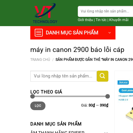
Chuyển
Tìm
đến
kiếm:
nội
Giới thiệu
|
Tin tức
|
Khuyến mãi
dung
DANH MỤC SẢN PHẨM
máy in canon 2900 báo lỗi cáp
TRANG CHỦ
/
SẢN PHẨM ĐƯỢC GẮN THẺ “MÁY IN CANON 290
Tìm
kiếm:
LỌC THEO GIÁ
Giá
Giá
Giá:
30₫
—
390₫
LỌC
thấp
cao
nhất
nhất
DANH MỤC SẢN PHẨM
+
ÂM THANH HÃNG EDIFIER