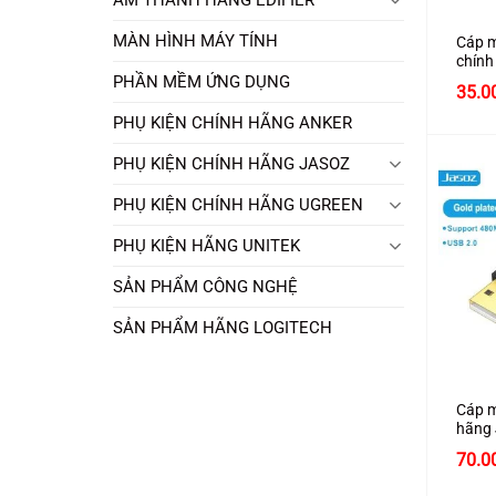
MÀN HÌNH MÁY TÍNH
Cáp m
chín
cao c
PHẦN MỀM ỨNG DỤNG
Giá
35.0
gốc
PHỤ KIỆN CHÍNH HÃNG ANKER
là:
40.0
PHỤ KIỆN CHÍNH HÃNG JASOZ
PHỤ KIỆN CHÍNH HÃNG UGREEN
PHỤ KIỆN HÃNG UNITEK
SẢN PHẨM CÔNG NGHỆ
SẢN PHẨM HÃNG LOGITECH
+
Cáp m
hãng
cấp
70.0