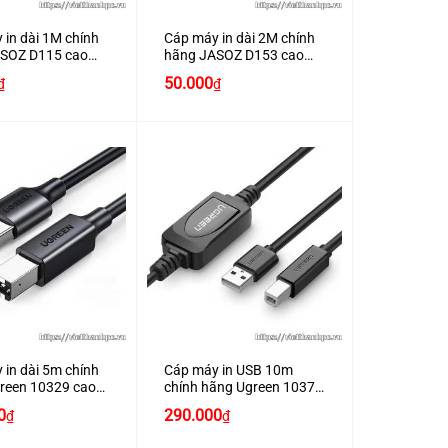
 in dài 1M chính
Cáp máy in dài 2M chính
SOZ D115 cao
hãng JASOZ D153 cao
cấp
Giá
Giá
50.000
₫
₫
gốc
hiện
là:
tại
65.000₫.
là:
50.000₫.
+
 in dài 5m chính
Cáp máy in USB 10m
reen 10329 cao
chính hãng Ugreen 10374
có IC khuếch đại cao cấp
0
290.000
₫
₫