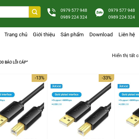
0979 577 948
0979 577 948
0989 224 324
0989 224 324
Trang chủ
Giới thiệu
Sản phẩm
Download
Liên hệ
Hiển thị tất 
0 BÁO LỖI CÁP”
-13%
-33%
+
+