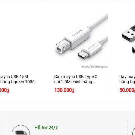
120.000₫.
là:
100.000₫.
+
+
áy in USB 15M
Cáp máy in USB Type C
Dây máy
 hãng Ugreen 10362
dài 1.5M chính hãng
hãng Ug
 khuếch đại cao cấp
Ugreen 40417
cấp
000
130.000
50.000
₫
₫
Hỗ trợ 24/7