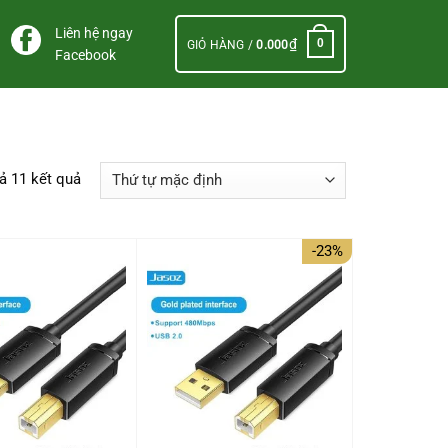
Liên hệ ngay
₫
0
GIỎ HÀNG /
0.000
Facebook
cả 11 kết quả
-23%
+