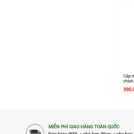
+
Cáp m
chính
có IC
390.
MIỄN PHÍ GIAO HÀNG TOÀN QUỐC