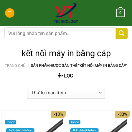
Chuyển
đến
0
nội
dung
Tìm
kiếm:
kết nối máy in bằng cáp
TRANG CHỦ
/
SẢN PHẨM ĐƯỢC GẮN THẺ “KẾT NỐI MÁY IN BẰNG CÁP”
LỌC
-13%
-33%