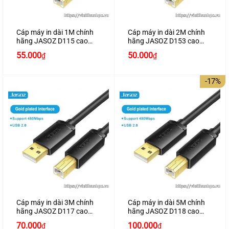
Cáp máy in dài 1M chính
Cáp máy in dài 2M chính
hãng JASOZ D115 cao
hãng JASOZ D153 cao
cấp
cấp
Giá
Giá
55.000
50.000
₫
₫
gốc
hiện
là:
tại
65.000₫.
là:
-17%
50.000₫.
Cáp máy in dài 3M chính
Cáp máy in dài 5M chính
hãng JASOZ D117 cao
hãng JASOZ D118 cao
cấp
cấp
Giá
Giá
70.000
100.000
₫
₫