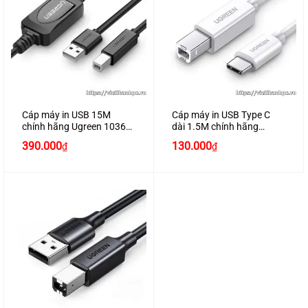
Cáp máy in USB 15M
Cáp máy in USB Type C
chính hãng Ugreen 10362
dài 1.5M chính hãng
có IC khuếch đại cao cấp
Ugreen 40417
390.000
130.000
₫
₫