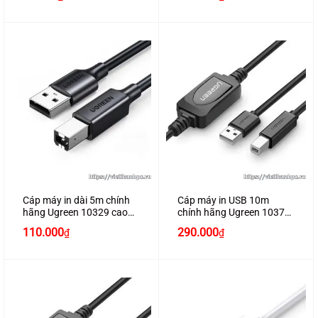
gốc
hiện
là:
tại
120.000₫.
là:
100.000₫.
Cáp máy in dài 5m chính
Cáp máy in USB 10m
hãng Ugreen 10329 cao
chính hãng Ugreen 10374
cấp
có IC khuếch đại cao cấp
110.000
290.000
₫
₫