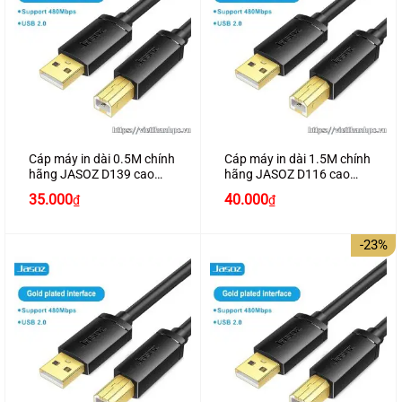
Cáp máy in dài 0.5M chính
Cáp máy in dài 1.5M chính
hãng JASOZ D139 cao
hãng JASOZ D116 cao
cấp
cấp
Giá
Giá
Giá
Giá
35.000
40.000
₫
₫
gốc
hiện
gốc
hiện
là:
tại
là:
tại
40.000₫.
là:
60.000₫.
là:
-23%
35.000₫.
40.000₫.