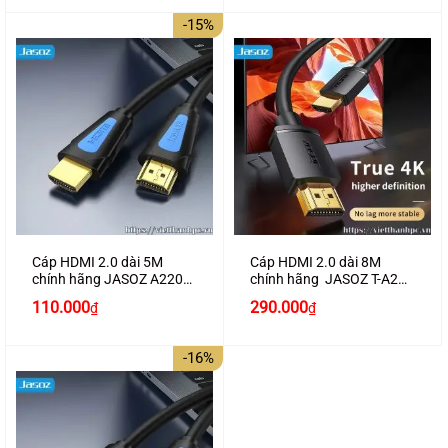
là:
tại
là:
tại
100.000₫.
là:
180.000₫.
là:
-15%
80.000₫.
160.000₫.
Cáp HDMI 2.0 dài 5M
Cáp HDMI 2.0 dài 8M
chính hãng JASOZ A220
chính hãng JASOZ T-A284
hỗ trợ 4K2K cao cấp
hỗ trợ 4K2K
Giá
Giá
110.000
290.000
₫
₫
gốc
hiện
là:
tại
130.000₫.
là:
-16%
110.000₫.