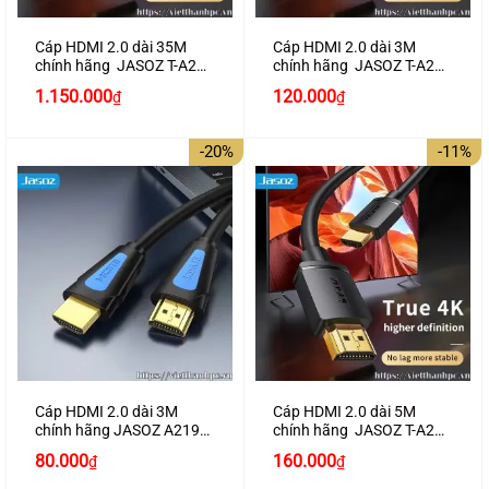
Cáp HDMI 2.0 dài 35M
Cáp HDMI 2.0 dài 3M
chính hãng JASOZ T-A291
chính hãng JASOZ T-A282
hỗ trợ 4K2K
hỗ trợ 4K2K
Giá
Giá
1.150.000
120.000
₫
₫
gốc
hiện
là:
tại
130.000₫.
là:
-20%
-11%
120.000₫.
Cáp HDMI 2.0 dài 3M
Cáp HDMI 2.0 dài 5M
chính hãng JASOZ A219
chính hãng JASOZ T-A283
hỗ trợ 4K2K cao cấp
hỗ trợ 4K2K
Giá
Giá
Giá
Giá
80.000
160.000
₫
₫
gốc
hiện
gốc
hiện