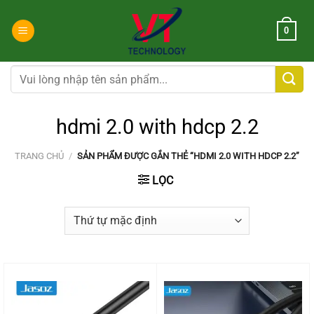
Chuyển
đến
0
nội
dung
Tìm
kiếm:
hdmi 2.0 with hdcp 2.2
TRANG CHỦ
/
SẢN PHẨM ĐƯỢC GẮN THẺ “HDMI 2.0 WITH HDCP 2.2”
LỌC