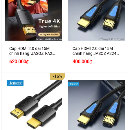
Cáp HDMI 2.0 dài 15M
Cáp HDMI 2.0 dài 15M
chính hãng JASOZ T-A287
chính hãng JASOZ A224
hỗ trợ 4K2K
hỗ trợ 4K2K cao cấp
Giá
Giá
Giá
Giá
620.000
400.000
₫
₫
gốc
hiện
gốc
hiện
là:
tại
là:
tại
700.000₫.
là:
450.000₫.
là:
-16%
620.000₫.
400.000₫.