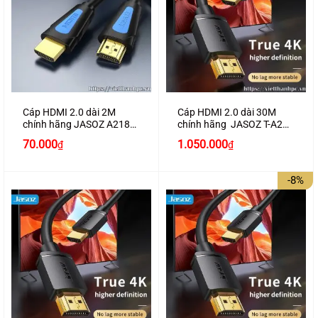
Cáp HDMI 2.0 dài 2M
Cáp HDMI 2.0 dài 30M
chính hãng JASOZ A218
chính hãng JASOZ T-A290
hỗ trợ 4K2K cao cấp
hỗ trợ 4K2K
70.000
1.050.000
₫
₫
-8%