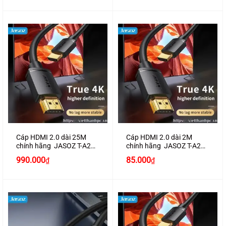
là:
tại
là:
tại
890.000₫.
là:
650.000₫.
là:
830.000₫.
600.000₫.
Cáp HDMI 2.0 dài 25M
Cáp HDMI 2.0 dài 2M
chính hãng JASOZ T-A289
chính hãng JASOZ T-A281
hỗ trợ 4K2K
hỗ trợ 4K2K
990.000
85.000
₫
₫