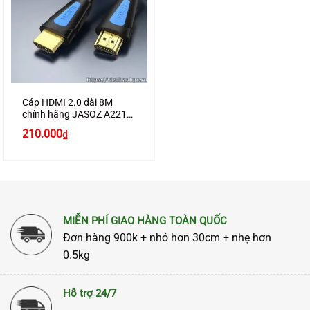
Cáp HDMI 2.0 dài 8M
chính hãng JASOZ A221
hỗ trợ 4K2K cao cấp
Giá
Giá
210.000
₫
gốc
hiện
là:
tại
250.000₫.
là:
210.000₫.
MIỄN PHÍ GIAO HÀNG TOÀN QUỐC
Đơn hàng 900k + nhỏ hơn 30cm + nhẹ hơn
0.5kg
Hỗ trợ 24/7