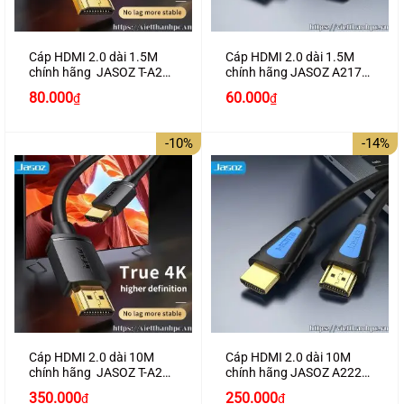
Cáp HDMI 2.0 dài 1.5M
Cáp HDMI 2.0 dài 1.5M
chính hãng JASOZ T-A280
chính hãng JASOZ A217
hỗ trợ 4K2K
hỗ trợ 4K2K cao cấp
Giá
Giá
80.000
60.000
₫
₫
gốc
hiện
là:
tại
100.000₫.
là:
-10%
-14%
80.000₫.
Cáp HDMI 2.0 dài 10M
Cáp HDMI 2.0 dài 10M
chính hãng JASOZ T-A285
chính hãng JASOZ A222
hỗ trợ 4K2K
hỗ trợ 4K2K cao cấp
Giá
Giá
Giá
Giá
350.000
250.000
₫
₫