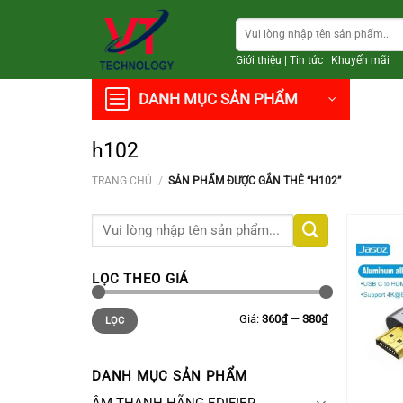
Chuyển
Tìm
đến
kiếm:
nội
Giới thiệu
|
Tin tức
|
Khuyến mãi
dung
DANH MỤC SẢN PHẨM
h102
TRANG CHỦ
/
SẢN PHẨM ĐƯỢC GẮN THẺ “H102”
Tìm
kiếm:
LỌC THEO GIÁ
Giá
Giá
Giá:
360₫
—
380₫
LỌC
thấp
cao
nhất
nhất
DANH MỤC SẢN PHẨM
+
ÂM THANH HÃNG EDIFIER