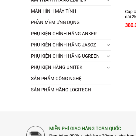
MÀN HÌNH MÁY TÍNH
Cáp U
dài 
kim n
PHẦN MỀM ỨNG DỤNG
380.
PHỤ KIỆN CHÍNH HÃNG ANKER
PHỤ KIỆN CHÍNH HÃNG JASOZ
PHỤ KIỆN CHÍNH HÃNG UGREEN
PHỤ KIỆN HÃNG UNITEK
SẢN PHẨM CÔNG NGHỆ
SẢN PHẨM HÃNG LOGITECH
MIỄN PHÍ GIAO HÀNG TOÀN QUỐC
Đơn hàng 900k + nhỏ hơn 30cm + nhẹ hơn