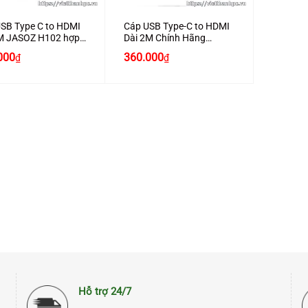
SB Type C to HDMI
Cáp USB Type-C to HDMI
2M JASOZ H102 hợp
Dài 2M Chính Hãng
hôm hỗ trợ 4K2K
JASOZ Hỗ Trợ 2k4k
000
360.000
₫
₫
Hỗ trợ 24/7