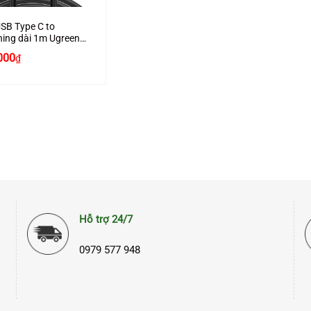
SB Type C to
ning dài 1m Ugreen
 chính hãng
000
₫
Hỗ trợ 24/7
0979 577 948