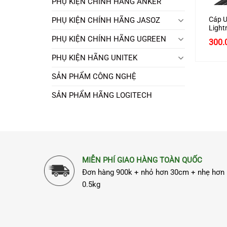
PHỤ KIỆN CHÍNH HÃNG ANKER
Cáp U
PHỤ KIỆN CHÍNH HÃNG JASOZ
Light
60751
PHỤ KIỆN CHÍNH HÃNG UGREEN
300.
PHỤ KIỆN HÃNG UNITEK
SẢN PHẨM CÔNG NGHỆ
SẢN PHẨM HÃNG LOGITECH
MIỄN PHÍ GIAO HÀNG TOÀN QUỐC
Đơn hàng 900k + nhỏ hơn 30cm + nhẹ hơn
0.5kg