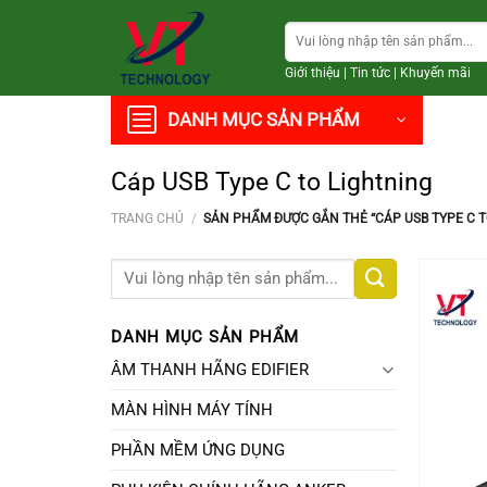
Chuyển
Tìm
đến
kiếm:
nội
Giới thiệu
|
Tin tức
|
Khuyến mãi
dung
DANH MỤC SẢN PHẨM
Cáp USB Type C to Lightning
TRANG CHỦ
/
SẢN PHẨM ĐƯỢC GẮN THẺ “CÁP USB TYPE C T
Tìm
kiếm:
DANH MỤC SẢN PHẨM
ÂM THANH HÃNG EDIFIER
MÀN HÌNH MÁY TÍNH
PHẦN MỀM ỨNG DỤNG
+