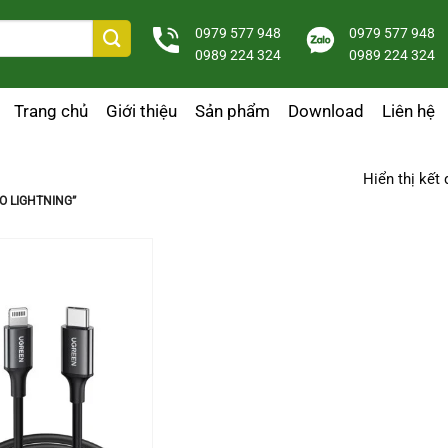
0979 577 948
0979 577 948
0989 224 324
0989 224 324
Trang chủ
Giới thiệu
Sản phẩm
Download
Liên hệ
Hiển thị kết
O LIGHTNING”