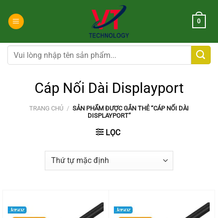
Chuyển
đến
0
nội
dung
Tìm
kiếm:
Cáp Nối Dài Displayport
TRANG CHỦ
/
SẢN PHẨM ĐƯỢC GẮN THẺ “CÁP NỐI DÀI
DISPLAYPORT”
LỌC