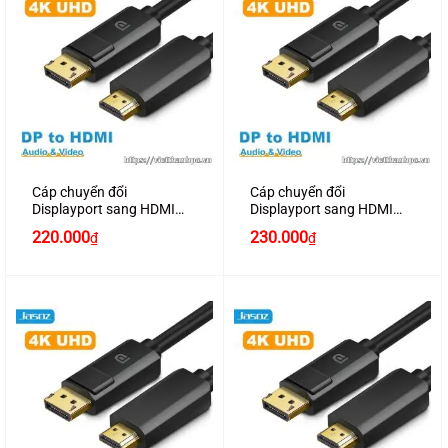
Cáp chuyển đổi
Cáp chuyển đổi
Displayport sang HDMI
Displayport sang HDMI
dài 1.5M thuần đồng
dài 2M thuần đồng chính
220.000
230.000
₫
₫
chính hãng JASOZ A230
hãng JASOZ A231