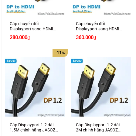
Cáp chuyển đổi
Cáp chuyển đổi
Displayport sang HDMI
Displayport sang HDMI
dài 3M thuần đồng chính
dài 5M thuần đồng chính
280.000
360.000
₫
₫
hãng JASOZ A232
hãng JASOZ A233
-11%
Cáp Displayport 1.2 dài
Cáp Displayport 1.2 dài
1.5M chính hãng JASOZ
2M chính hãng JASOZ
A191 hỗ trợ 4K2K
A192 hỗ trợ 4K2K