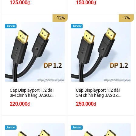
Giá
Giá
125.000
150.000
₫
₫
gốc
hiện
là:
tại
140.000₫.
là:
-12%
-7%
125.000₫.
Cáp Displayport 1.2 dài
Cáp Displayport 1.2 dài
3M chính hãng JASOZ
5M chính hãng JASOZ
A193 hỗ trợ 4K2K
A194 hỗ trợ 4K2K
Giá
Giá
Giá
Giá
220.000
250.000
₫
₫
gốc
hiện
gốc
hiện
là:
tại
là:
tại
250.000₫.
là:
270.000₫.
là:
220.000₫.
250.000₫.