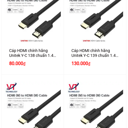
Cáp HDMI chính hãng
Cáp HDMI chính hãng
Unitek Y-C 138 chuẩn 1.4
Unitek Y-C 139 chuẩn 1.4
dài 2M hỗ trợ 3D , 4K*2K
dài 3M hỗ trợ 3D , 4K*2K
80.000
130.000
₫
₫
cao cấp
cao cấp