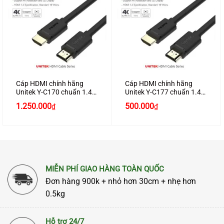
Cáp HDMI chính hãng
Cáp HDMI chính hãng
Unitek Y-C170 chuẩn 1.4
Unitek Y-C177 chuẩn 1.4
dài 25M hỗ trợ 3D , 4K*2K
dài 12M hỗ trợ 3D , 4K*2K
1.250.000
500.000
₫
₫
cao cấp
cao cấp
MIỄN PHÍ GIAO HÀNG TOÀN QUỐC
Đơn hàng 900k + nhỏ hơn 30cm + nhẹ hơn
0.5kg
Hỗ trợ 24/7