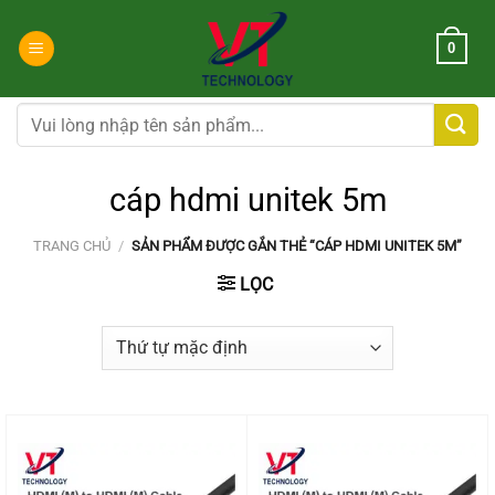
Chuyển
đến
0
nội
dung
Tìm
kiếm:
cáp hdmi unitek 5m
TRANG CHỦ
/
SẢN PHẨM ĐƯỢC GẮN THẺ “CÁP HDMI UNITEK 5M”
LỌC