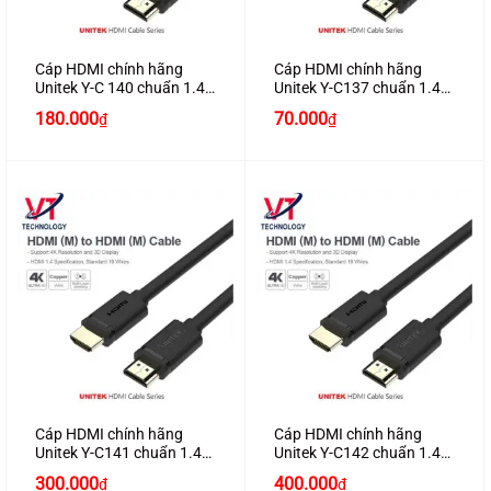
Cáp HDMI chính hãng
Cáp HDMI chính hãng
Unitek Y-C 140 chuẩn 1.4
Unitek Y-C137 chuẩn 1.4
dài 5M hỗ trợ 3D , 4K*2K
dài 1.5M hỗ trợ 3D , 4K*2K
180.000
70.000
₫
₫
cao cấp
cao cấp
Cáp HDMI chính hãng
Cáp HDMI chính hãng
Unitek Y-C141 chuẩn 1.4
Unitek Y-C142 chuẩn 1.4
dài 8M hỗ trợ 3D , 4K*2K
dài 10M hỗ trợ 3D , 4K*2K
300.000
400.000
₫
₫
cao cấp
cao cấp