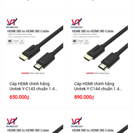
Cáp HDMI chính hãng
Cáp HDMI chính hãng
Unitek Y-C143 chuẩn 1.4
Unitek Y-C144 chuẩn 1.4
dài 15M hỗ trợ 3D , 4K*2K
dài 20M hỗ trợ 3D , 4K*2K
650.000
890.000
₫
₫
cao cấp
cao cấp