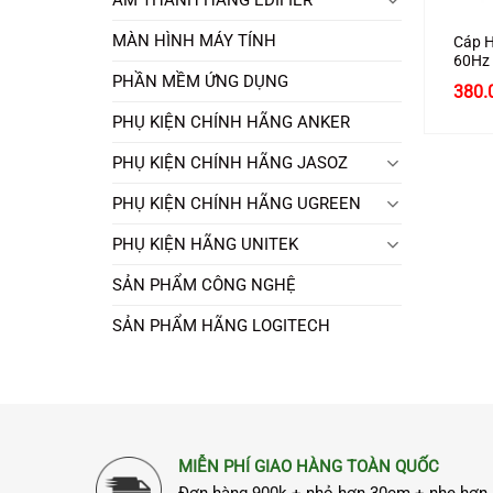
MÀN HÌNH MÁY TÍNH
Cáp H
60Hz 
HDR D
PHẦN MỀM ỨNG DỤNG
380.
Ugree
PHỤ KIỆN CHÍNH HÃNG ANKER
PHỤ KIỆN CHÍNH HÃNG JASOZ
PHỤ KIỆN CHÍNH HÃNG UGREEN
PHỤ KIỆN HÃNG UNITEK
SẢN PHẨM CÔNG NGHỆ
SẢN PHẨM HÃNG LOGITECH
MIỄN PHÍ GIAO HÀNG TOÀN QUỐC
Đơn hàng 900k + nhỏ hơn 30cm + nhẹ hơn