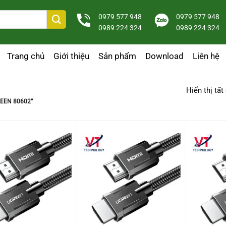
0979 577 948
0979 577 948
0989 224 324
0989 224 324
Trang chủ
Giới thiệu
Sản phẩm
Download
Liên hệ
Hiển thị tất
EEN 80602”
+
+