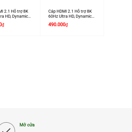
I 2.1 Hỗ trợ 8K
Cáp HDMI 2.1 Hỗ trợ 8K
tra HD, Dynamic
60Hz Ultra HD, Dynamic
 2M Chính Hãng
HDR Dài 3M Chính Hãng
0
490.000
₫
₫
70321 Cao Cấp
Ugreen 80602 Cao Cấp
Mở cửa