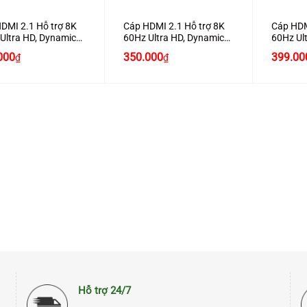
DMI 2.1 Hỗ trợ 8K
Cáp HDMI 2.1 Hỗ trợ 8K
Cáp HDM
Ultra HD, Dynamic
60Hz Ultra HD, Dynamic
60Hz Ul
ài 1,5M Chính Hãng
HDR Dài 1M Chính Hãng
HDR Dài
000
350.000
399.00
₫
₫
n 70320 Cao Cấp
Ugreen 70319 Cao Cấp
Ugreen 
Hỗ trợ 24/7