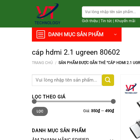
Chuyển
Tìm
đến
kiếm:
nội
Giới thiệu
|
Tin tức
|
Khuyến mãi
dung
DANH MỤC SẢN PHẨM
cáp hdmi 2.1 ugreen 80602
TRANG CHỦ
/
SẢN PHẨM ĐƯỢC GẮN THẺ “CÁP HDMI 2.1 UGR
Tìm
kiếm:
LỌC THEO GIÁ
Giá
Giá
Giá:
350₫
—
490₫
LỌC
thấp
cao
nhất
nhất
DANH MỤC SẢN PHẨM
+
ÂM THANH HÃNG EDIFIER