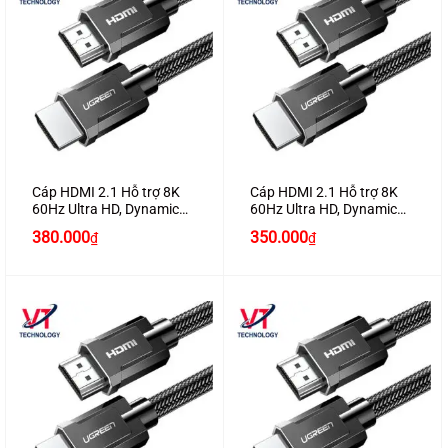
Cáp HDMI 2.1 Hỗ trợ 8K
Cáp HDMI 2.1 Hỗ trợ 8K
60Hz Ultra HD, Dynamic
60Hz Ultra HD, Dynamic
HDR Dài 1,5M Chính Hãng
HDR Dài 1M Chính Hãng
380.000
350.000
₫
₫
Ugreen 70320 Cao Cấp
Ugreen 70319 Cao Cấp