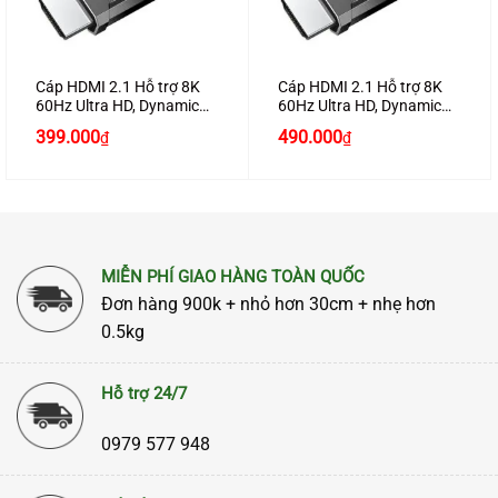
Cáp HDMI 2.1 Hỗ trợ 8K
Cáp HDMI 2.1 Hỗ trợ 8K
60Hz Ultra HD, Dynamic
60Hz Ultra HD, Dynamic
HDR Dài 2M Chính Hãng
HDR Dài 3M Chính Hãng
399.000
490.000
₫
₫
Ugreen 70321 Cao Cấp
Ugreen 80602 Cao Cấp
MIỄN PHÍ GIAO HÀNG TOÀN QUỐC
Đơn hàng 900k + nhỏ hơn 30cm + nhẹ hơn
0.5kg
Hỗ trợ 24/7
0979 577 948