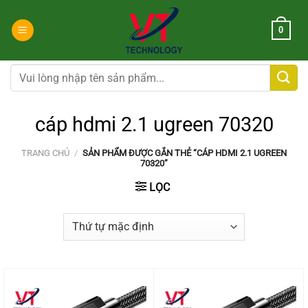
Chuyển
đến
0
nội
dung
Tìm
kiếm:
cáp hdmi 2.1 ugreen 70320
TRANG CHỦ
/
SẢN PHẨM ĐƯỢC GẮN THẺ “CÁP HDMI 2.1 UGREEN
70320”
LỌC