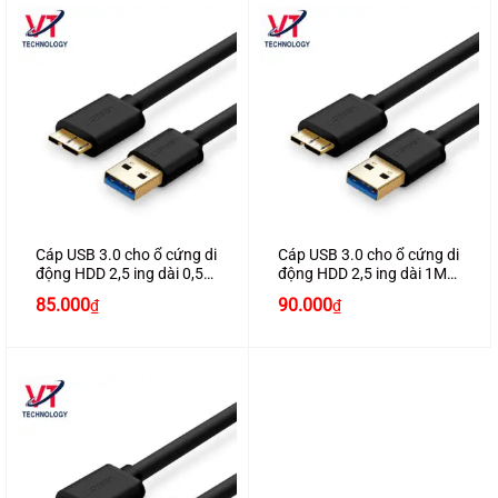
Cáp USB 3.0 cho ổ cứng di
Cáp USB 3.0 cho ổ cứng di
động HDD 2,5 ing dài 0,5m
động HDD 2,5 ing dài 1M
chính hãng Ugreen 10840
chính hãng Ugreen 10841
85.000
90.000
₫
₫
cao cấp
cao cấp