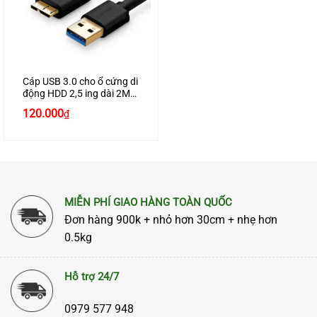
Cáp USB 3.0 cho ổ cứng di
động HDD 2,5 ing dài 2M
chính hãng Ugreen 10842
120.000
₫
cao cấp
MIỄN PHÍ GIAO HÀNG TOÀN QUỐC
Đơn hàng 900k + nhỏ hơn 30cm + nhẹ hơn
0.5kg
Hỗ trợ 24/7
0979 577 948