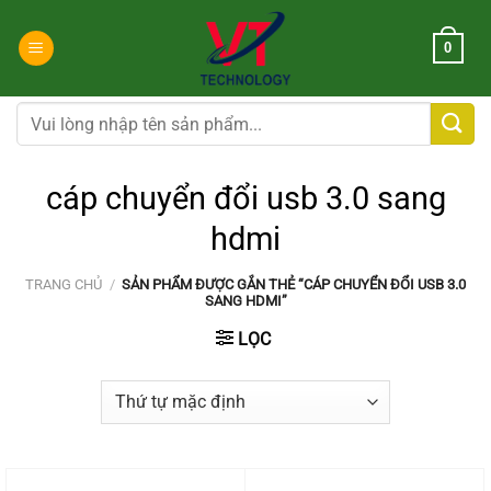
Chuyển
đến
0
nội
dung
Tìm
kiếm:
cáp chuyển đổi usb 3.0 sang
hdmi
TRANG CHỦ
/
SẢN PHẨM ĐƯỢC GẮN THẺ “CÁP CHUYỂN ĐỔI USB 3.0
SANG HDMI”
LỌC