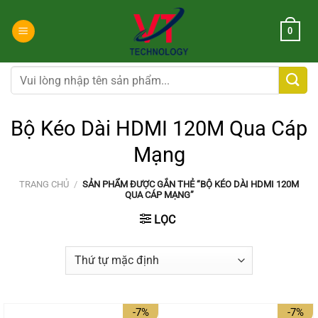
Chuyển
đến
0
nội
dung
Tìm
kiếm:
Bộ Kéo Dài HDMI 120M Qua Cáp
Mạng
TRANG CHỦ
/
SẢN PHẨM ĐƯỢC GẮN THẺ “BỘ KÉO DÀI HDMI 120M
QUA CÁP MẠNG”
LỌC
-7%
-7%