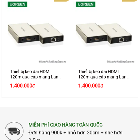
Thiết bị kéo dài HDMI
Thiết bị kéo dài HDMI
120m qua cáp mạng Lan
120m qua cáp mạng Lan
cat5e, cat6 chính hãng
cat5e, cat6 Ugreen 40283
Giá
Giá
Giá
Giá
1.400.000
1.400.000
₫
₫
Ugreen 40280
(Receiver)
gốc
hiện
gốc
hiện
(Transmitter)
là:
tại
là:
tại
1.500.000₫.
là:
1.500.000₫.
là:
1.400.000₫.
1.400.000₫.
MIỄN PHÍ GIAO HÀNG TOÀN QUỐC
Đơn hàng 900k + nhỏ hơn 30cm + nhẹ hơn