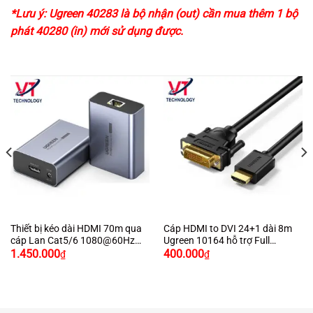
*Lưu ý: Ugreen 40283 là bộ nhận (out) cần mua thêm 1 bộ
phát
40280 (in)
mới sử dụng được.
Thiết bị kéo dài HDMI 70m qua
Cáp HDMI to DVI 24+1 dài 8m
cáp Lan Cat5/6 1080@60Hz
Ugreen 10164 hỗ trợ Full
chính hãng Ugreen 20519 cao
HD1080P
1.450.000
400.000
₫
₫
cấp