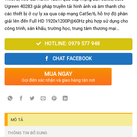
1.500.000₫.
là:
Ugreen 40283 giải pháp truyền tải hình ảnh và âm thanh cho
1.400.000₫.
các thiết bị ở cự ly xa qua cáp mạng Cat5e/6, hỗ trợ độ phân
giải lên đến Full HD 1920x1200P@60Hz phù hợp sử dụng cho
công trình, sân khấu, trường học, trung tâm thương mại…
HOTLINE: 0979 577 948
CHAT FACEBOOK
MUA NGAY
Gọi điện xác nhận và giao hàng tận nơi
MÔ TẢ
THÔNG TIN BỔ SUNG