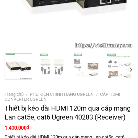
Trang chủ
/
PHỤ KIỆN CHÍNH HÃNG UGREEN
/
CÁP HDMI
CONVERTER UGREEN
Thiết bị kéo dài HDMI 120m qua cáp mạng
Lan cat5e, cat6 Ugreen 40283 (Receiver)
Giá
Giá
₫
1.400.000
gốc
hiện
là:
tại
Thiết bị kéo dài HDMI 120m qua cáp mạng Lan cat5e, cat6