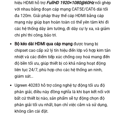
hiệu HDMI hỗ trợ
FullHD 1920×1080@60Hz
nối ghép
với nhau bằng đoạn cáp mạng CAT5E/CAT6 dài tối
đa 120m. Giải pháp thay thế cáp HDMI bằng cáp
mạng này giúp bạn hoàn toàn có thể yên tâm khi đi
các hệ thống dây âm tường, đi dây cự ly xa, và giảm
chi phí thi công, bảo trì.
Bộ kéo dài HDMI qua cáp mạng
được trang bị
chipset cao cấp xử lý tín hiệu đến lớp vỏ hợp kim tản
nhiệt và các điểm tiếp xúc chống oxy hoá mang đến
độ bền tối ưu, giúp thiết bị có khả năng hoạt động
liên tục 24/7, phù hợp cho các hệ thống an ninh,
giám sát…
Ugreen 40283 hỗ trợ công nghệ tự động tối ưu độ
phân giải, điều này đồng nghĩa là khi bạn kết nối với
bất cứ thiết bị nào, sản phẩm sẽ tự động chọn độ
phân giải tối ưu nhất, bạn chỉ việc cắm và sử dụng,
không cần cài đặt.