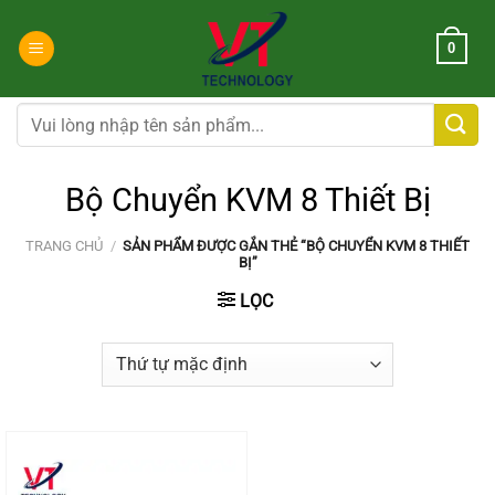
Chuyển
đến
0
nội
dung
Tìm
kiếm:
Bộ Chuyển KVM 8 Thiết Bị
TRANG CHỦ
/
SẢN PHẨM ĐƯỢC GẮN THẺ “BỘ CHUYỂN KVM 8 THIẾT
BỊ”
LỌC