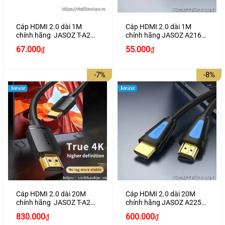
Cáp HDMI 2.0 dài 1M
Cáp HDMI 2.0 dài 1M
chính hãng JASOZ T-A279
chính hãng JASOZ A216
hỗ trợ 4K2K
hỗ trợ 4K2K cao cấp
Giá
Giá
67.000
55.000
₫
₫
gốc
hiện
là:
tại
80.000₫.
là:
-7%
-8%
67.000₫.
Cáp HDMI 2.0 dài 20M
Cáp HDMI 2.0 dài 20M
chính hãng JASOZ T-A288
chính hãng JASOZ A225
hỗ trợ 4K2K
hỗ trợ 4K2K cao cấp
Giá
Giá
Giá
Giá
830.000
600.000
₫
₫
gốc
hiện
gốc
hiện