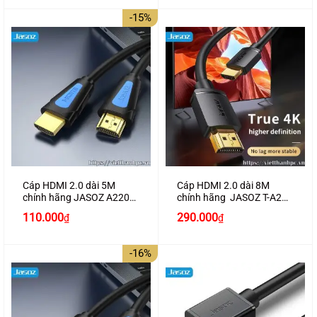
là:
tại
là:
tại
100.000₫.
là:
180.000₫.
là:
-15%
80.000₫.
160.000₫.
Cáp HDMI 2.0 dài 5M
Cáp HDMI 2.0 dài 8M
chính hãng JASOZ A220
chính hãng JASOZ T-A284
hỗ trợ 4K2K cao cấp
hỗ trợ 4K2K
Giá
Giá
110.000
290.000
₫
₫
gốc
hiện
là:
tại
130.000₫.
là:
-16%
110.000₫.