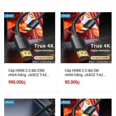
là:
tại
là:
tại
890.000₫.
là:
650.000₫.
là:
830.000₫.
600.000₫.
Cáp HDMI 2.0 dài 25M
Cáp HDMI 2.0 dài 2M
chính hãng JASOZ T-A289
chính hãng JASOZ T-A281
hỗ trợ 4K2K
hỗ trợ 4K2K
990.000
85.000
₫
₫