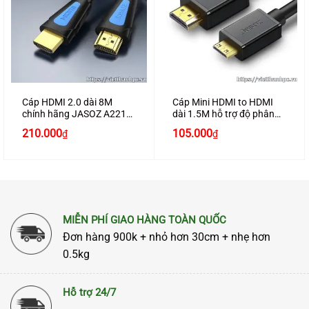
Cáp HDMI 2.0 dài 8M
Cáp Mini HDMI to HDMI
chính hãng JASOZ A221
dài 1.5M hỗ trợ độ phân
hỗ trợ 4K2K cao cấp
giải 4K chính hãng JASOZ
Giá
Giá
210.000
105.000
₫
₫
A148 cao cấp
gốc
hiện
là:
tại
250.000₫.
là:
210.000₫.
MIỄN PHÍ GIAO HÀNG TOÀN QUỐC
Đơn hàng 900k + nhỏ hơn 30cm + nhẹ hơn
0.5kg
Hỗ trợ 24/7