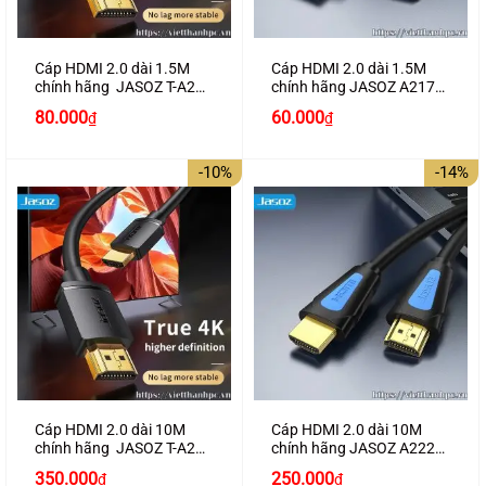
Cáp HDMI 2.0 dài 1.5M
Cáp HDMI 2.0 dài 1.5M
chính hãng JASOZ T-A280
chính hãng JASOZ A217
hỗ trợ 4K2K
hỗ trợ 4K2K cao cấp
Giá
Giá
80.000
60.000
₫
₫
gốc
hiện
là:
tại
100.000₫.
là:
-10%
-14%
80.000₫.
Cáp HDMI 2.0 dài 10M
Cáp HDMI 2.0 dài 10M
chính hãng JASOZ T-A285
chính hãng JASOZ A222
hỗ trợ 4K2K
hỗ trợ 4K2K cao cấp
Giá
Giá
Giá
Giá
350.000
250.000
₫
₫