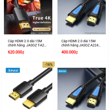
Cáp HDMI 2.0 dài 15M
Cáp HDMI 2.0 dài 15M
chính hãng JASOZ T-A287
chính hãng JASOZ A224
hỗ trợ 4K2K
hỗ trợ 4K2K cao cấp
Giá
Giá
Giá
Giá
620.000
400.000
₫
₫
gốc
hiện
gốc
hiện
là:
tại
là:
tại
700.000₫.
là:
450.000₫.
là:
-16%
620.000₫.
400.000₫.