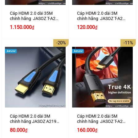
Cáp HDMI 2.0 dài 35M
Cáp HDMI 2.0 dài 3M
chính hãng JASOZ T-A291
chính hãng JASOZ T-A282
hỗ trợ 4K2K
hỗ trợ 4K2K
Giá
Giá
1.150.000
120.000
₫
₫
gốc
hiện
là:
tại
130.000₫.
là:
-20%
-11%
120.000₫.
Cáp HDMI 2.0 dài 3M
Cáp HDMI 2.0 dài 5M
chính hãng JASOZ A219
chính hãng JASOZ T-A283
hỗ trợ 4K2K cao cấp
hỗ trợ 4K2K
Giá
Giá
Giá
Giá
80.000
160.000
₫
₫
gốc
hiện
gốc
hiện