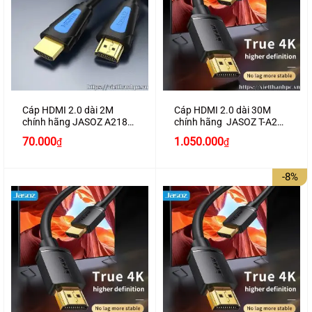
Cáp HDMI 2.0 dài 2M
Cáp HDMI 2.0 dài 30M
chính hãng JASOZ A218
chính hãng JASOZ T-A290
hỗ trợ 4K2K cao cấp
hỗ trợ 4K2K
70.000
1.050.000
₫
₫
-8%