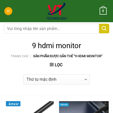
Chuyển
đến
0
nội
dung
Tìm
kiếm:
9 hdmi monitor
TRANG CHỦ
/
SẢN PHẨM ĐƯỢC GẮN THẺ “9 HDMI MONITOR”
LỌC