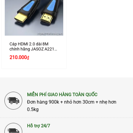
Cáp HDMI 2.0 dài 8M
chính hãng JASOZ A221
hỗ trợ 4K2K cao cấp
Giá
Giá
210.000
₫
gốc
hiện
là:
tại
250.000₫.
là:
210.000₫.
MIỄN PHÍ GIAO HÀNG TOÀN QUỐC
Đơn hàng 900k + nhỏ hơn 30cm + nhẹ hơn
0.5kg
Hỗ trợ 24/7