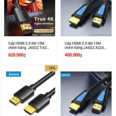
Cáp HDMI 2.0 dài 15M
Cáp HDMI 2.0 dài 15M
chính hãng JASOZ T-A287
chính hãng JASOZ A224
hỗ trợ 4K2K
hỗ trợ 4K2K cao cấp
Giá
Giá
Giá
Giá
620.000
400.000
₫
₫
gốc
hiện
gốc
hiện
là:
tại
là:
tại
700.000₫.
là:
450.000₫.
là:
-16%
620.000₫.
400.000₫.