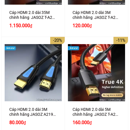
Cáp HDMI 2.0 dài 35M
Cáp HDMI 2.0 dài 3M
chính hãng JASOZ T-A291
chính hãng JASOZ T-A282
hỗ trợ 4K2K
hỗ trợ 4K2K
Giá
Giá
1.150.000
120.000
₫
₫
gốc
hiện
là:
tại
130.000₫.
là:
-20%
-11%
120.000₫.
Cáp HDMI 2.0 dài 3M
Cáp HDMI 2.0 dài 5M
chính hãng JASOZ A219
chính hãng JASOZ T-A283
hỗ trợ 4K2K cao cấp
hỗ trợ 4K2K
Giá
Giá
Giá
Giá
80.000
160.000
₫
₫
gốc
hiện
gốc
hiện