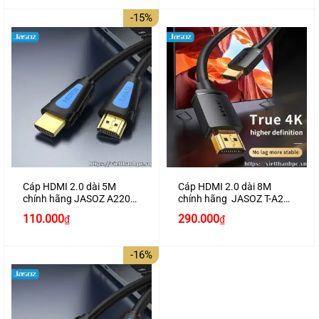
là:
tại
là:
tại
100.000₫.
là:
180.000₫.
là:
-15%
80.000₫.
160.000₫.
Cáp HDMI 2.0 dài 5M
Cáp HDMI 2.0 dài 8M
chính hãng JASOZ A220
chính hãng JASOZ T-A284
hỗ trợ 4K2K cao cấp
hỗ trợ 4K2K
Giá
Giá
110.000
290.000
₫
₫
gốc
hiện
là:
tại
130.000₫.
là:
-16%
110.000₫.