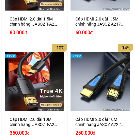
Cáp HDMI 2.0 dài 1.5M
Cáp HDMI 2.0 dài 1.5M
chính hãng JASOZ T-A280
chính hãng JASOZ A217
hỗ trợ 4K2K
hỗ trợ 4K2K cao cấp
Giá
Giá
80.000
60.000
₫
₫
gốc
hiện
là:
tại
100.000₫.
là:
-10%
-14%
80.000₫.
Cáp HDMI 2.0 dài 10M
Cáp HDMI 2.0 dài 10M
chính hãng JASOZ T-A285
chính hãng JASOZ A222
hỗ trợ 4K2K
hỗ trợ 4K2K cao cấp
Giá
Giá
Giá
Giá
350.000
250.000
₫
₫