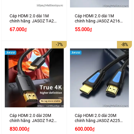
Cáp HDMI 2.0 dài 1M
Cáp HDMI 2.0 dài 1M
chính hãng JASOZ T-A279
chính hãng JASOZ A216
hỗ trợ 4K2K
hỗ trợ 4K2K cao cấp
Giá
Giá
67.000
55.000
₫
₫
gốc
hiện
là:
tại
80.000₫.
là:
-7%
-8%
67.000₫.
Cáp HDMI 2.0 dài 20M
Cáp HDMI 2.0 dài 20M
chính hãng JASOZ T-A288
chính hãng JASOZ A225
hỗ trợ 4K2K
hỗ trợ 4K2K cao cấp
Giá
Giá
Giá
Giá
830.000
600.000
₫
₫
gốc
hiện
gốc
hiện