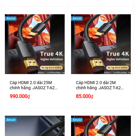
là:
tại
là:
tại
890.000₫.
là:
650.000₫.
là:
830.000₫.
600.000₫.
Cáp HDMI 2.0 dài 25M
Cáp HDMI 2.0 dài 2M
chính hãng JASOZ T-A289
chính hãng JASOZ T-A281
hỗ trợ 4K2K
hỗ trợ 4K2K
990.000
85.000
₫
₫