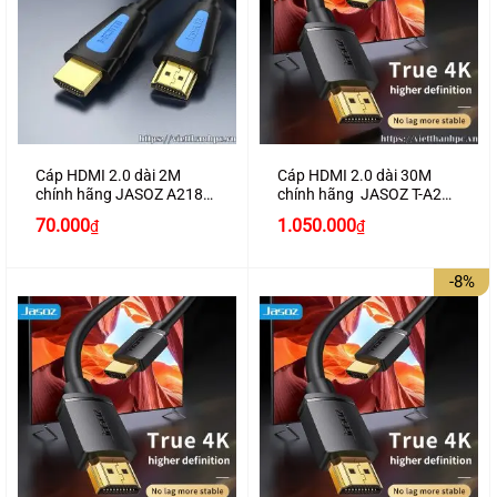
Cáp HDMI 2.0 dài 2M
Cáp HDMI 2.0 dài 30M
chính hãng JASOZ A218
chính hãng JASOZ T-A290
hỗ trợ 4K2K cao cấp
hỗ trợ 4K2K
70.000
1.050.000
₫
₫
-8%