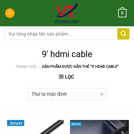
Chuyển
đến
0
nội
dung
Tìm
kiếm:
9' hdmi cable
TRANG CHỦ
/
SẢN PHẨM ĐƯỢC GẮN THẺ “9' HDMI CABLE”
LỌC