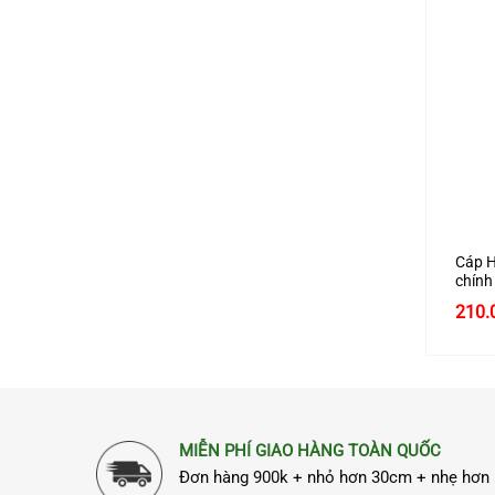
+
Cáp H
chín
hỗ tr
Giá
210.
gốc
là:
250.
MIỄN PHÍ GIAO HÀNG TOÀN QUỐC
Đơn hàng 900k + nhỏ hơn 30cm + nhẹ hơn