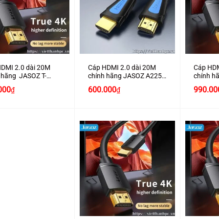
+
+
DMI 2.0 dài 20M
Cáp HDMI 2.0 dài 20M
Cáp HDM
 hãng JASOZ T-
chính hãng JASOZ A225
chính h
hỗ trợ 4K2K
hỗ trợ 4K2K cao cấp
A289 hỗ
Giá
Giá
Giá
000
600.000
990.00
₫
₫
hiện
gốc
hiện
tại
là:
tại
000₫.
là:
650.000₫.
là:
830.000₫.
600.000₫.
+
+