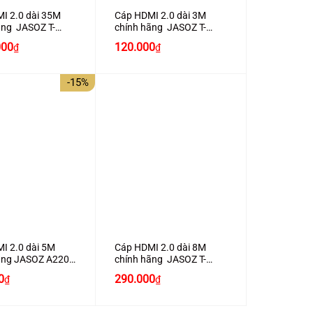
I 2.0 dài 35M
Cáp HDMI 2.0 dài 3M
ãng JASOZ T-
chính hãng JASOZ T-
 trợ 4K2K
A282 hỗ trợ 4K2K
Giá
Giá
000
120.000
₫
₫
gốc
hiện
là:
tại
130.000₫.
là:
-15%
120.000₫.
+
I 2.0 dài 5M
Cáp HDMI 2.0 dài 8M
ãng JASOZ A220
chính hãng JASOZ T-
4K2K cao cấp
A284 hỗ trợ 4K2K
Giá
0
290.000
₫
₫
hiện
tại
0₫.
là: