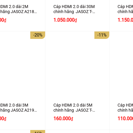
DMI 2.0 dài 2M
Cáp HDMI 2.0 dài 30M
Cáp HDM
h hãng JASOZ A218
chính hãng JASOZ T-
chính h
ợ 4K2K cao cấp
A290 hỗ trợ 4K2K
A291 hỗ
00
1.050.000
1.150.
₫
₫
-20%
-11%
+
+
DMI 2.0 dài 3M
Cáp HDMI 2.0 dài 5M
Cáp HDM
h hãng JASOZ A219
chính hãng JASOZ T-
chính h
ợ 4K2K cao cấp
A283 hỗ trợ 4K2K
hỗ trợ 
Giá
Giá
Giá
Giá
00
160.000
110.00
₫
₫
hiện
gốc
hiện
gốc
tại
là:
tại
là:
000₫.
là:
180.000₫.
là:
130.00