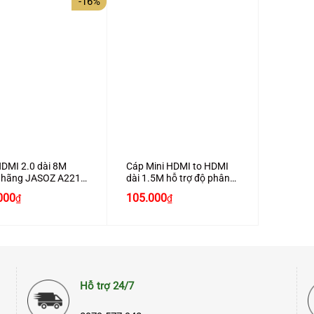
-16%
80.000₫.
160.000₫.
+
DMI 2.0 dài 8M
Cáp Mini HDMI to HDMI
h hãng JASOZ A221
dài 1.5M hỗ trợ độ phân
ợ 4K2K cao cấp
giải 4K chính hãng JASOZ
Giá
000
105.000
₫
₫
A148 cao cấp
hiện
tại
000₫.
là:
210.000₫.
Hỗ trợ 24/7