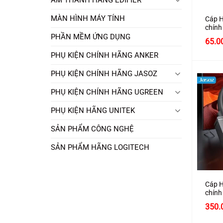
MÀN HÌNH MÁY TÍNH
Cáp H
chính
A278 
PHẦN MỀM ỨNG DỤNG
65.0
PHỤ KIỆN CHÍNH HÃNG ANKER
PHỤ KIỆN CHÍNH HÃNG JASOZ
PHỤ KIỆN CHÍNH HÃNG UGREEN
PHỤ KIỆN HÃNG UNITEK
SẢN PHẨM CÔNG NGHỆ
SẢN PHẨM HÃNG LOGITECH
+
Cáp H
chính
A285 
Giá
350.
gốc
là: