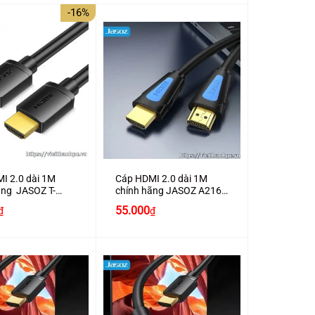
350.000₫.
là:
-16%
300.000₫.
+
I 2.0 dài 1M
Cáp HDMI 2.0 dài 1M
ãng JASOZ T-
chính hãng JASOZ A216
 trợ 4K2K
hỗ trợ 4K2K cao cấp
Giá
55.000
₫
₫
hiện
tại
₫.
là:
67.000₫.