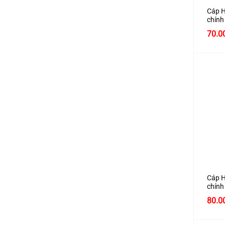
Cáp H
chín
hỗ tr
70.0
+
Cáp H
chín
hỗ tr
Giá
80.0
gốc
là:
100.