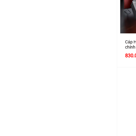
+
Cáp H
chính
A288 
Giá
830.
gốc
là:
890.
+