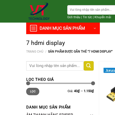
Chuyển
Tìm
đến
kiếm:
nội
Giới thiệu
|
Tin tức
|
Khuyến mãi
dung
DANH MỤC SẢN PHẨM
7 hdmi display
TRANG CHỦ
/
SẢN PHẨM ĐƯỢC GẮN THẺ “7 HDMI DISPLAY”
Tìm
kiếm:
LỌC THEO GIÁ
Giá
Giá
Giá:
40₫
—
1.150₫
LỌC
thấp
cao
nhất
nhất
DANH MỤC SẢN PHẨM
+
ÂM THANH HÃNG EDIFIER