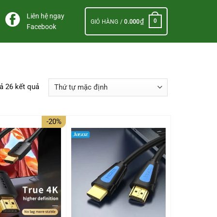
Liên hệ ngay
₫
0
GIỎ HÀNG /
0.000
Facebook
cả 26 kết quả
-20%
+