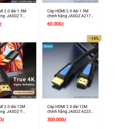
I 2.0 dài 1.5M
Cáp HDMI 2.0 dài 1.5M
ãng JASOZ T-
chính hãng JASOZ A217
 trợ 4K2K
hỗ trợ 4K2K cao cấp
Giá
60.000
₫
₫
hiện
tại
0₫.
là:
-14%
80.000₫.
+
I 2.0 dài 12M
Cáp HDMI 2.0 dài 12M
ãng JASOZ T-
chính hãng JASOZ A223
 trợ 4K2K
hỗ trợ 4K2K cao cấp
Giá
Giá
0
300.000
₫
₫
gốc
hiện
là:
tại