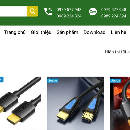
0979 577 948
0979 577 948
0989 224 324
0989 224 324
Trang chủ
Giới thiệu
Sản phẩm
Download
Liên hệ
Hiển thị tất 
+
+