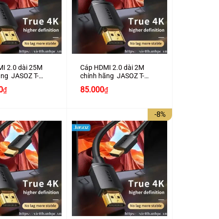
+
I 2.0 dài 25M
Cáp HDMI 2.0 dài 2M
ãng JASOZ T-
chính hãng JASOZ T-
 trợ 4K2K
A281 hỗ trợ 4K2K
0
85.000
₫
₫
-8%
+