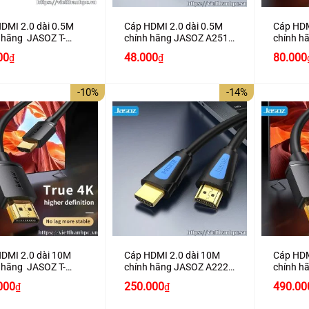
DMI 2.0 dài 0.5M
Cáp HDMI 2.0 dài 0.5M
Cáp HDM
 hãng JASOZ T-
chính hãng JASOZ A251
chính h
hỗ trợ 4K2K
hỗ trợ 4K2K cao cấp
A280 hỗ
Giá
00
48.000
80.000
₫
₫
gốc
là:
100.00
-10%
-14%
+
+
DMI 2.0 dài 10M
Cáp HDMI 2.0 dài 10M
Cáp HDM
 hãng JASOZ T-
chính hãng JASOZ A222
chính h
hỗ trợ 4K2K
hỗ trợ 4K2K cao cấp
A286 hỗ
Giá
Giá
Giá
000
250.000
490.00
₫
₫
hiện
gốc
hiện
tại
là:
tại