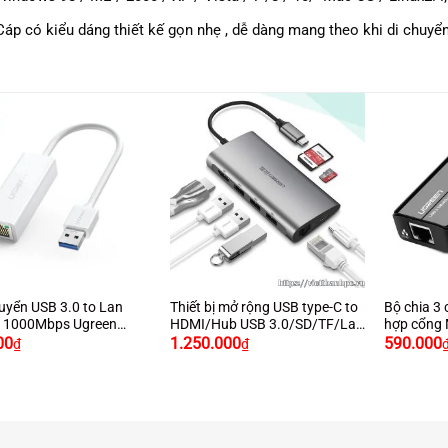
Cáp có kiểu dáng thiết kế gọn nhẹ , dễ dàng mang theo khi di chuyển
+
+
uyển USB 3.0 to Lan
Thiết bị mở rộng USB type-C to
Bộ chia 3 
t 1000Mbps Ugreen
HDMI/Hub USB 3.0/SD/TF/Lan
hợp cổng 
màu trắng chính hãng
Gigabit chính hãng Ugreen
/ 1000Mbp
00
1.250.000
590.000
₫
₫
50538 cao cấp
20265