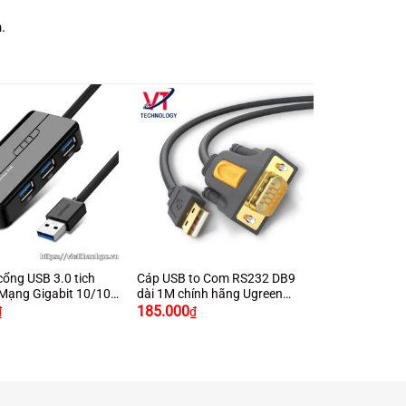
.
+
cổng USB 3.0 tich
Cáp USB to Com RS232 DB9
Mạng Gigabit 10/100
dài 1M chính hãng Ugreen
s chính hãng Ugreen
20210
185.000
₫
₫