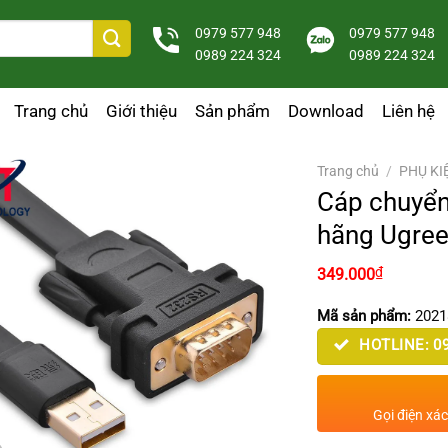
0979 577 948
0979 577 948
0989 224 324
0989 224 324
Trang chủ
Giới thiệu
Sản phẩm
Download
Liên hệ
Trang chủ
/
PHỤ KI
Cáp chuyển
hãng Ugree
₫
349.000
Mã sản phẩm:
2021
HOTLINE: 09
Gọi điện xá