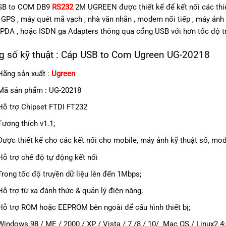
SB to COM DB9
RS232
2M UGREEN được thiết kế để kết nối các thiết 
, GPS , máy quét mã vạch , nhà văn nhãn , modem nối tiếp , máy ảnh k
 PDA , hoặc ISDN ga Adapters thông qua cổng USB với hơn tốc độ t
g số kỹ thuật : Cáp USB to Com Ugreen UG-20218
Hãng sản xuất :
Ugreen
Mã sản phẩm : UG-20218
Hỗ trợ Chipset FTDI FT232
Tương thích v1.1;
Được thiết kế cho các kết nối cho mobile, máy ảnh kỹ thuật số, mod
Hỗ trợ chế độ tự động kết nối
Trong tốc độ truyền dữ liệu lên đến 1Mbps;
Hỗ trợ từ xa đánh thức & quản lý điện năng;
Hỗ trợ ROM hoặc EEPROM bên ngoài để cấu hình thiết bị;
Windows 98 / ME / 2000 / XP / Vista / 7 /8 / 10/ Mac OS / Linux2.4;