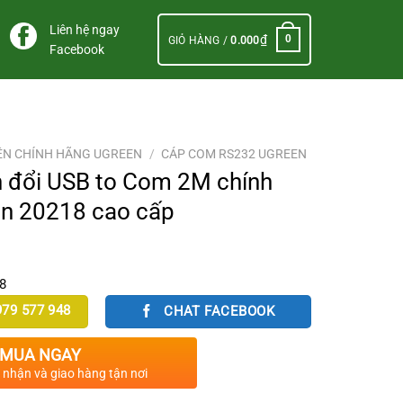
Liên hệ ngay
₫
0
GIỎ HÀNG /
0.000
Facebook
ỆN CHÍNH HÃNG UGREEN
/
CÁP COM RS232 UGREEN
 đổi USB to Com 2M chính
n 20218 cao cấp
8
79 577 948
CHAT FACEBOOK
MUA NGAY
c nhận và giao hàng tận nơi