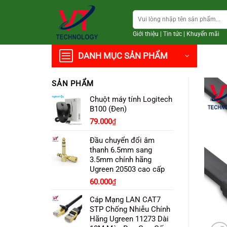
Chuyển
Tìm
đến
kiếm:
nội
Giới thiệu
|
Tin tức
|
Khuyến mãi
dung
DANH MỤC SẢN PHẨM
SẢN PHẨM
Chuột máy tính Logitech
B100 (Đen)
Giá
Giá
79.000
₫
gốc
hiện
Đầu chuyển đổi âm
là:
tại
thanh 6.5mm sang
105.000₫.
là:
3.5mm chính hãng
79.000₫.
Ugreen 20503 cao cấp
60.000
₫
Cáp Mạng LAN CAT7
STP Chống Nhiễu Chính
Hãng Ugreen 11273 Dài