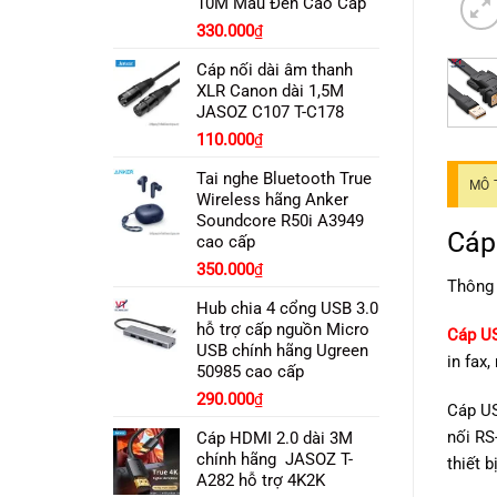
10M Màu Đen Cao Cấp
330.000
₫
Cáp nối dài âm thanh
XLR Canon dài 1,5M
JASOZ C107 T-C178
Giá
Giá
110.000
₫
gốc
hiện
Tai nghe Bluetooth True
là:
tại
MÔ 
Wireless hãng Anker
150.000₫.
là:
Soundcore R50i A3949
110.000₫.
Cáp
cao cấp
Giá
Giá
350.000
₫
Thông
gốc
hiện
Hub chia 4 cổng USB 3.0
là:
tại
hỗ trợ cấp nguồn Micro
525.000₫.
là:
Cáp U
USB chính hãng Ugreen
350.000₫.
in fax
50985 cao cấp
290.000
₫
Cáp US
nối RS
Cáp HDMI 2.0 dài 3M
chính hãng JASOZ T-
thiết 
A282 hỗ trợ 4K2K