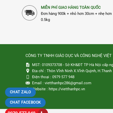
MIỄN PHÍ GIAO HÀNG TOÀN QUỐC
Đơn hàng 900k + nhỏ hơn 30cm + nhẹ hơn
0.5kg
CÔNG TY TNHH GIÁO DỤC VÀ CÔNG NGHỆ VIỆT
MST: 0109373708 - Sở KH&ĐT TP Hà Nội cấp ng
Địa chỉ :
Thôn Vĩnh Ninh X.Vĩnh Quỳnh, H.Thanh T
Điện thoại :
0979 577 948
Email :
vietthanhpc286@gmail.com
Website :
https://vietthanhpc.vn
CHAT ZALO
CHAT FACEBOOK