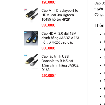
Giá
Giá
120.000
₫
Cáp U
gốc
hiện
tuyến 
Cáp Mini Displayport to
là:
tại
động ,
HDMI dài 3m Ugreen
130.000₫.
là:
10455 hỗ trợ 4K2K
120.000₫.
Thôn
330.000
₫
Cáp HDMI 2.0 dài 12M
chính hãng JASOZ A223
hỗ trợ 4K2K cao cấp
Giá
Giá
300.000
₫
gốc
hiện
Cáp lập trình USB
là:
tại
Console to RJ45 dài
350.000₫.
là:
1,5m chính hãng JASOZ
300.000₫.
D163
250.000
₫