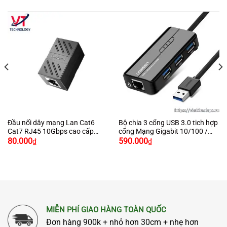
Đầu nối dây mạng Lan Cat6
Bộ chia 3 cổng USB 3.0 tich hợp
Cat7 RJ45 10Gbps cao cấp
cổng Mạng Gigabit 10/100 /
chính hãng Ugreen 20390 màu
1000Mbps chính hãng Ugreen
80.000
590.000
₫
₫
đen
20265
MIỄN PHÍ GIAO HÀNG TOÀN QUỐC
Đơn hàng 900k + nhỏ hơn 30cm + nhẹ hơn