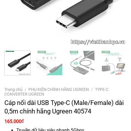
Trang chủ
/
PHỤ KIỆN CHÍNH HÃNG UGREEN
/
TYPE-C
CONVERTER UGREEN
Cáp nối dài USB Type-C (Male/Female) dài
0,5m chính hãng Ugreen 40574
Giá
Giá
₫
165.000
gốc
hiện
là:
tại
Truyền dữ liệu siêu nhanh 5Gbps