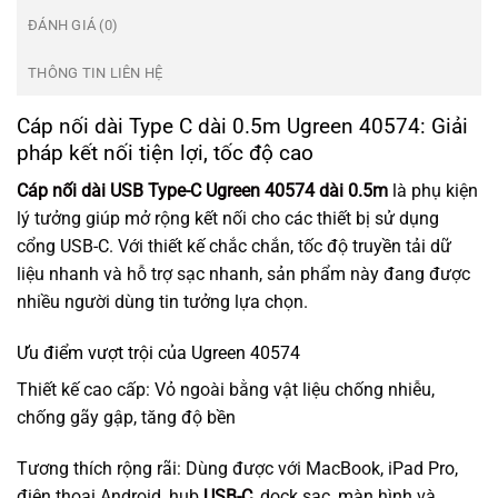
ĐÁNH GIÁ (0)
THÔNG TIN LIÊN HỆ
Cáp nối dài Type C dài 0.5m Ugreen 40574: Giải
pháp kết nối tiện lợi, tốc độ cao
Cáp nối dài USB Type-C Ugreen 40574 dài 0.5m
là phụ kiện
lý tưởng giúp mở rộng kết nối cho các thiết bị sử dụng
cổng USB-C. Với thiết kế chắc chắn, tốc độ truyền tải dữ
liệu nhanh và hỗ trợ sạc nhanh, sản phẩm này đang được
nhiều người dùng tin tưởng lựa chọn.
Ưu điểm vượt trội của Ugreen 40574
Thiết kế cao cấp: Vỏ ngoài bằng vật liệu chống nhiễu,
chống gãy gập, tăng độ bền
Tương thích rộng rãi: Dùng được với MacBook, iPad Pro,
điện thoại Android, hub
USB-C
, dock sạc, màn hình và