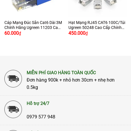
Cáp Mạng Đúc Sẵn Cat6 Dài 3M
Hạt Mạng RJ45 CAT6 100C/Túi
Chính Hãng Ugreen 11203 Cao
Ugreen 50248 Cao Cấp Chính
Cấp
Hãng Ugreen
60.000
450.000
₫
₫
MIỄN PHÍ GIAO HÀNG TOÀN QUỐC
Đơn hàng 900k + nhỏ hơn 30cm + nhẹ hơn
0.5kg
Hỗ trợ 24/7
0979 577 948