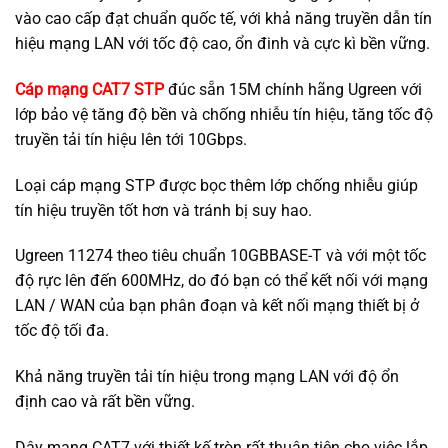
vào cao cấp đạt chuẩn quốc tế, với khả năng truyền dẫn tín
hiệu mạng LAN với tốc độ cao, ổn đinh và cực kì bền vững.
Cáp mạng CAT7 STP
đúc sẵn 15M chính hãng Ugreen với
lớp bảo vệ tăng độ bền và chống nhiễu tín hiệu, tăng tốc độ
truyền tải tín hiệu lên tới 10Gbps.
Loại cáp mạng STP được bọc thêm lớp chống nhiễu giúp
tín hiệu truyền tốt hơn và tránh bị suy hao.
Ugreen 11274 theo tiêu chuẩn 10GBBASE-T và với một tốc
độ rực lên đến 600MHz, do đó bạn có thể kết nối với mạng
LAN / WAN của bạn phân đoạn và kết nối mạng thiết bị ở
tốc độ tối đa.
Khả năng truyền tải tín hiệu trong mạng LAN với độ ổn
định cao và rất bền vững.
Dây mạng CAT7 với thiết kế tròn rất thuận tiện cho việc lắp