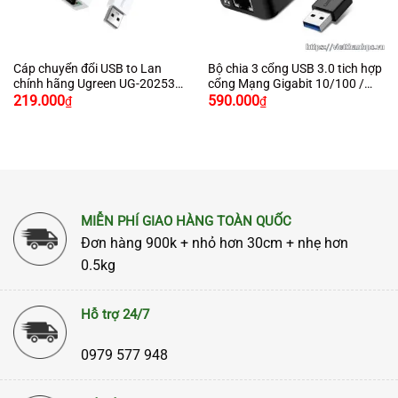
Cáp chuyển đổi USB to Lan
Bộ chia 3 cổng USB 3.0 tich hợp
chính hãng Ugreen UG-20253
cổng Mạng Gigabit 10/100 /
màu trắng hỗ trợ Macbook,
1000Mbps chính hãng Ugreen
219.000
590.000
₫
₫
Windows 10/100Mbps
20265
MIỄN PHÍ GIAO HÀNG TOÀN QUỐC
Đơn hàng 900k + nhỏ hơn 30cm + nhẹ hơn
0.5kg
Hỗ trợ 24/7
0979 577 948