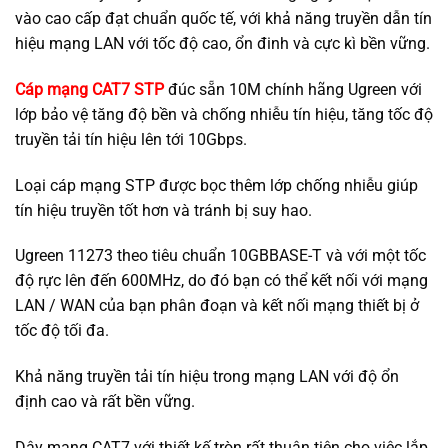
vào cao cấp đạt chuẩn quốc tế, với khả năng truyền dẫn tín
hiệu mạng LAN với tốc độ cao, ổn đinh và cực kì bền vững.
Cáp mạng CAT7 STP
đúc sẵn 10M chính hãng Ugreen với
lớp bảo vệ tăng độ bền và chống nhiễu tín hiệu, tăng tốc độ
truyền tải tín hiệu lên tới 10Gbps.
Loại cáp mạng STP được bọc thêm lớp chống nhiễu giúp
tín hiệu truyền tốt hơn và tránh bị suy hao.
Ugreen 11273 theo tiêu chuẩn 10GBBASE-T và với một tốc
độ rực lên đến 600MHz, do đó bạn có thể kết nối với mạng
LAN / WAN của bạn phân đoạn và kết nối mạng thiết bị ở
tốc độ tối đa.
Khả năng truyền tải tín hiệu trong mạng LAN với độ ổn
định cao và rất bền vững.
Dây mạng CAT7 với thiết kế tròn rất thuận tiện cho việc lắp