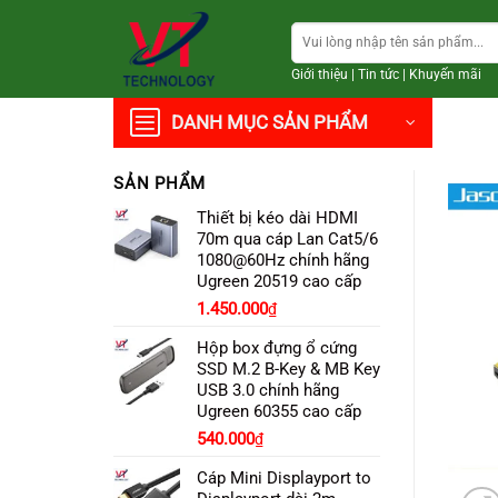
Chuyển
Tìm
đến
kiếm:
nội
Giới thiệu
|
Tin tức
|
Khuyến mãi
dung
DANH MỤC SẢN PHẨM
SẢN PHẨM
Thiết bị kéo dài HDMI
70m qua cáp Lan Cat5/6
1080@60Hz chính hãng
Ugreen 20519 cao cấp
1.450.000
₫
Hộp box đựng ổ cứng
SSD M.2 B-Key & MB Key
USB 3.0 chính hãng
Ugreen 60355 cao cấp
540.000
₫
Cáp Mini Displayport to