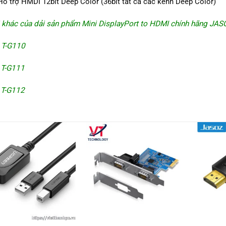
Hỗ trợ HMDI 12bit Deep Color (36bit tất cả các kênh Deep Color)
 khác của dải sản phẩm Mini DisplayPort to HDMI chính hãng JAS
T-G110
-G111
-G112
+
+