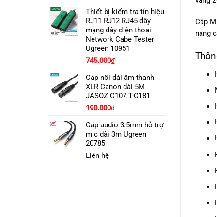
vàng 2
gốc
hiện
Thiết bị kiểm tra tín hiệu
là:
tại
RJ11 RJ12 RJ45 dây
Cáp Mi
160.000₫.
là:
mạng dây điện thoại
140.000₫.
năng c
Network Cabe Tester
Ugreen 10951
Thông
745.000
₫
Cáp nối dài âm thanh
XLR Canon dài 5M
JASOZ C107 T-C181
Giá
Giá
190.000
₫
gốc
hiện
Cáp audio 3.5mm hỗ trợ
là:
tại
mic dài 3m Ugreen
210.000₫.
là:
20785
190.000₫.
Liên hệ