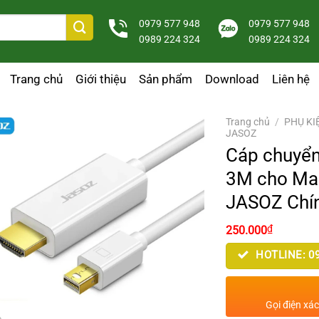
0979 577 948
0979 577 948
0989 224 324
0989 224 324
Trang chủ
Giới thiệu
Sản phẩm
Download
Liên hệ
Trang chủ
/
PHỤ KI
JASOZ
Cáp chuyển
3M cho Mac
JASOZ Chí
₫
250.000
HOTLINE: 09
Gọi điện xá