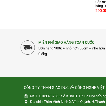
AV RCA 2 ra 2 dài 1.5M
Đầu nối dây mạng Lan Cat6
Cáp má
nh hãng Ugreen 10517 cao
Cat7 RJ45 10Gbps cao cấp
hãng U
chính hãng Ugreen 20390 màu
khuếch
.000
80.000
290.0
₫
₫
đen
MIỄN PHÍ GIAO HÀNG TOÀN QUỐC
Đơn hàng 900k + nhỏ hơn 30cm + nhẹ hơn
0.5kg
CÔNG TY TNHH GIÁO DỤC VÀ CÔNG NGHỆ VIỆT
MST: 0109373708 - Sở KH&ĐT TP Hà Nội cấp ng
Địa chỉ :
Thôn Vĩnh Ninh X.Vĩnh Quỳnh, H.Thanh T