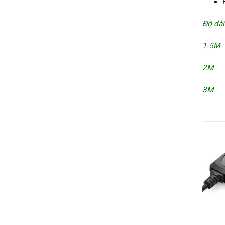
Độ dài
1.5M 
2M T
3M T
+
+
+