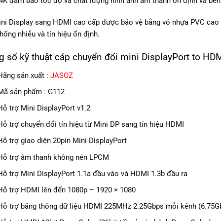
4K đảm bảo tốc độ và chất lượng hình ảnh âm thanh ổn định và bền b
ni Display sang HDMI cao cấp được bảo vệ bằng vỏ nhựa PVC cao cấ
hống nhiễu và tín hiệu ổn định.
 số kỹ thuật cáp chuyển đổi mini DisplayPort to H
Hãng sản xuất :
JASOZ
Mã sản phẩm : G112
Hỗ trợ Mini DisplayPort v1.2
Hỗ trợ chuyển đổi tín hiệu từ Mini DP sang tín hiệu HDMI
Hỗ trợ giao diện 20pin Mini DisplayPort
Hỗ trợ âm thanh không nén LPCM
Hỗ trợ Mini DisplayPort 1.1a đầu vào và HDMI 1.3b đầu ra
Hỗ trợ HDMI lên đến 1080p – 1920 × 1080
Hỗ trợ băng thông dữ liệu HDMI 225MHz 2.25Gbps mỗi kênh (6.75Gbp