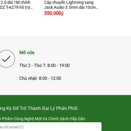
2.0 dài 1M chính
Cáp chuyển Lightning sang
Z T-A279 hỗ trợ
Jack Audio 3.5mm dài 10cm
Giá
chính hãng Ugreen 30756 cao
350.000
₫
iện
cấp (bọc nhôm, bện dù)
ại
à:
67.000₫.
Mở cửa
Thứ 2 - Thứ 7: 8:00 - 19:00
Chủ nhật: 8:00 - 12:00
ng Ký Để Trở Thành Đại Lý Phân Phối
n Phẩm Công Nghệ Mới Và Chính Sách Hấp Dẫn