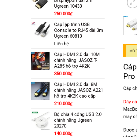
Displayport dài 2m
Ugreen 10433
250.000
₫
Cáp lập trình USB
Console to RJ45 dài 3m
Ugreen 60813
Liên hệ
MÔ 
Cáp HDMI 2.0 dài 10M
chính hãng JASOZ T-
Cáp
A285 hỗ trợ 4K2K
Giá
Giá
350.000
₫
Pro
gốc
hiện
Cáp HDMI 2.0 dài 8M
là:
tại
Cáp ch
chính hãng JASOZ A221
390.000₫.
là:
hỗ trợ 4K2K cao cấp
350.000₫.
Dây cá
Giá
Giá
210.000
₫
MacBoo
gốc
hiện
Bộ chia 4 cổng USB 2.0
là:
tại
máy ch
chính hãng Ugreen
250.000₫.
là:
20270
210.000₫.
Được s
Giá
Giá
140.000
₫