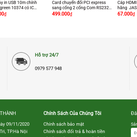
y in USB 10m chính
Card chuyển đổi PCI express
Cáp HDMI 
green 10374 có IC
sang cổng 2 cổng Com RS232
hãng JASO
Giá
 đại cao cấp
chính hãng Ugreen 80116 cao
4K2K
00
499.000
67.000
₫
₫
₫
gốc
h
cấp
là:
t
80.000₫.
l
Hỗ trợ 24/7
0979 577 948
 THÀNH
Chính Sách Của Chúng Tôi
Đă
ày 09/11/2020
Chính sách bảo mật
Sả
rì, TP.Hà Nội
Chính sách đổi trả & hoàn tiền