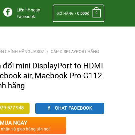
Liên hệ ngay
₫
0
GIỎ HÀNG /
0.000
Facebook
ỆN CHÍNH HÃNG JASOZ
/
CÁP DISPLAYPORT HÃNG
 đổi mini DisplayPort to HDMI
book air, Macbook Pro G112
nh hãng
79 577 948
CHAT FACEBOOK
MUA NGAY
c nhận và giao hàng tận nơi