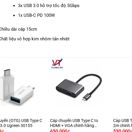
3x USB 3.0 hỗ trợ tốc độ 5Gbps
1x USB-C PD 100W
Chiều dài cáp 15cm
Chất liệu vỏ hợp kim nhôm tản nhiệt
+
+
uyển (OTG) USB Type C
Cáp chuyển USB Type C to
Cáp USB T
 3.0 Ugreen 30155
HDMI + VGA chính hãng
2m chính 
Ugreen 50738 cao cấp
hỗ trợ 4K
0
650.000
530.000
₫
₫