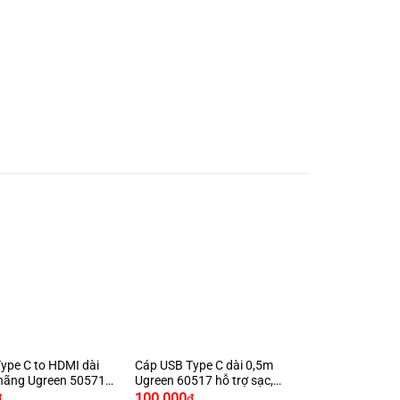
+
ype C to HDMI dài
Cáp USB Type C dài 0,5m
hãng Ugreen 50571
Ugreen 60517 hỗ trợ sạc,
2K cao cấp
truyền dữ liệu
100.000
₫
₫