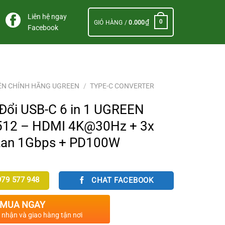
Liên hệ ngay
₫
0
GIỎ HÀNG /
0.000
Facebook
ỆN CHÍNH HÃNG UGREEN
/
TYPE-C CONVERTER
Đổi USB-C 6 in 1 UGREEN
12 – HDMI 4K@30Hz + 3x
 Lan 1Gbps + PD100W
79 577 948
CHAT FACEBOOK
.
MUA NGAY
c nhận và giao hàng tận nơi