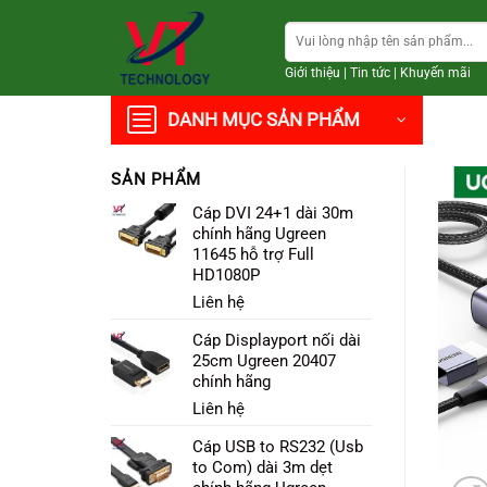
Chuyển
Tìm
đến
kiếm:
nội
Giới thiệu
|
Tin tức
|
Khuyến mãi
dung
DANH MỤC SẢN PHẨM
SẢN PHẨM
Cáp DVI 24+1 dài 30m
chính hãng Ugreen
11645 hỗ trợ Full
HD1080P
Liên hệ
Cáp Displayport nối dài
25cm Ugreen 20407
chính hãng
Liên hệ
Cáp USB to RS232 (Usb
to Com) dài 3m dẹt