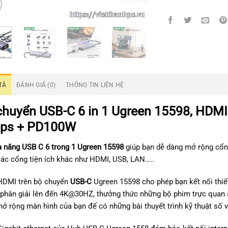
TẢ
ĐÁNH GIÁ (0)
THÔNG TIN LIÊN HỆ
chuyển USB-C 6 in 1 Ugreen 15598, HDM
ps + PD100W
 năng USB C 6 trong 1 Ugreen 15598
giúp bạn dễ dàng mở rộng cổng
ác cổng tiện ích khác như HDMI, USB, LAN…..
HDMI trên bộ chuyển
USB-C
Ugreen 15598 cho phép bạn kết nối thiết
 phân giải lên đến 4K@30HZ, thưởng thức những bộ phim trực quan ấ
ở rộng màn hình của bạn để có những bài thuyết trình kỹ thuật số 