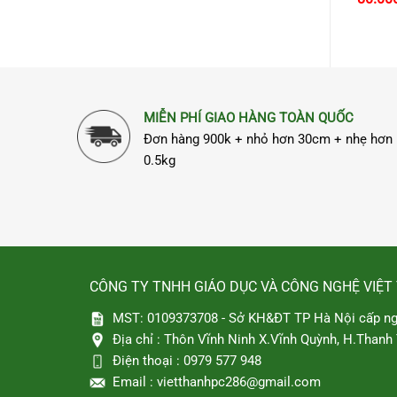
hiện
tại
.000₫.
là:
450.000₫.
MIỄN PHÍ GIAO HÀNG TOÀN QUỐC
Đơn hàng 900k + nhỏ hơn 30cm + nhẹ hơn
0.5kg
CÔNG TY TNHH GIÁO DỤC VÀ CÔNG NGHỆ VIỆT
MST: 0109373708 - Sở KH&ĐT TP Hà Nội cấp ng
Địa chỉ :
Thôn Vĩnh Ninh X.Vĩnh Quỳnh, H.Thanh T
Điện thoại :
0979 577 948
Email :
vietthanhpc286@gmail.com