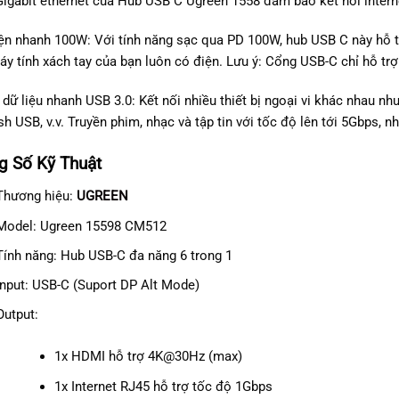
igabit ethernet của Hub USB C Ugreen 1558 đảm bảo kết nối interne
ện nhanh 100W: Với tính năng sạc qua PD 100W, hub USB C này hỗ trợ
áy tính xách tay của bạn luôn có điện. Lưu ý: Cổng USB-C chỉ hỗ trợ
 dữ liệu nhanh USB 3.0: Kết nối nhiều thiết bị ngoại vi khác nhau n
ash USB, v.v. Truyền phim, nhạc và tập tin với tốc độ lên tới 5Gbps, 
g Số Kỹ Thuật
Thương hiệu:
UGREEN
Model: Ugreen 15598 CM512
Tính năng: Hub USB-C đa năng 6 trong 1
Input: USB-C (Suport DP Alt Mode)
Output:
1x HDMI hỗ trợ 4K@30Hz (max)
1x Internet RJ45 hỗ trợ tốc độ 1Gbps