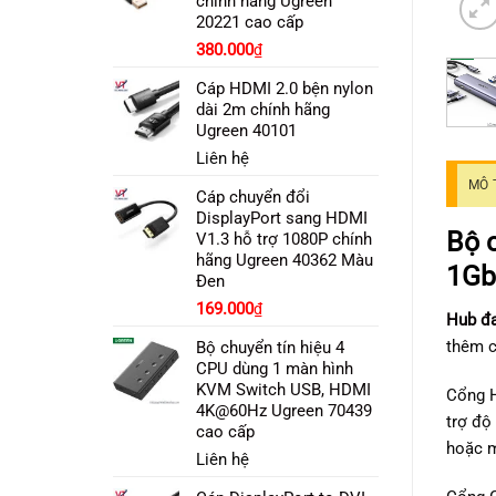
chính hãng Ugreen
20221 cao cấp
380.000
₫
Cáp HDMI 2.0 bện nylon
dài 2m chính hãng
Ugreen 40101
Liên hệ
MÔ 
Cáp chuyển đổi
DisplayPort sang HDMI
Bộ 
V1.3 hỗ trợ 1080P chính
hãng Ugreen 40362 Màu
1Gb
Đen
169.000
₫
Hub đa
thêm c
Bộ chuyển tín hiệu 4
CPU dùng 1 màn hình
KVM Switch USB, HDMI
Cổng 
4K@60Hz Ugreen 70439
trợ độ
cao cấp
hoặc m
Liên hệ