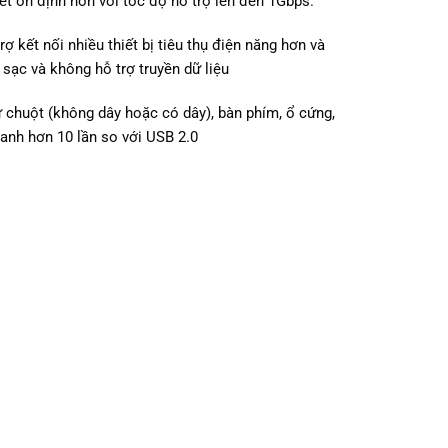
t ổn định hơn với tốc độ hỗ trợ lên đên 1Gbps.
 kết nối nhiều thiết bị tiêu thụ điện năng hơn và
 sạc và không hỗ trợ truyền dữ liệu
hư chuột (không dây hoặc có dây), bàn phím, ổ cứng,
nhanh hơn 10 lần so với USB 2.0