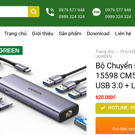
0979 577 948
0979 577 948
0989 224 324
0989 224 324
Trang chủ
Giới thiệu
Sản phẩm
Download
Liên hệ
Trang chủ
/
PHỤ KI
UGREEN
Bộ Chuyển 
15598 CM5
USB 3.0 +
Giá
Giá
₫
620.000
gốc
hiện
là:
tại
HOTLINE: 09
950.000₫.
là:
620.000₫
Gọi điện xá