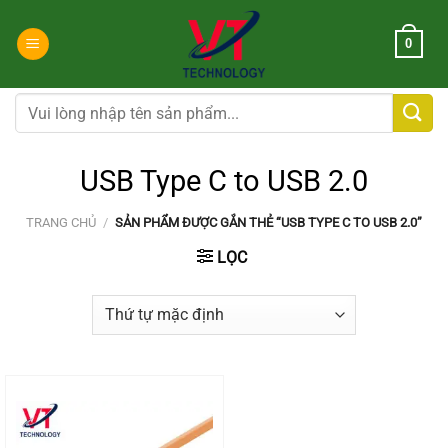
Chuyển
đến
0
nội
dung
Tìm
kiếm:
USB Type C to USB 2.0
TRANG CHỦ
/
SẢN PHẨM ĐƯỢC GẮN THẺ “USB TYPE C TO USB 2.0”
LỌC