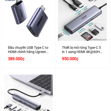
Đầu chuyển USB Type C to
Thiết bị mở rộng Type-C 5
HDMI chính hãng Ugreen
in 1 sang HDMI 4K@60Hz
70450 hỗ trợ 4K@60Hz
+ USB 3.0 + Lan
389.000
950.000
₫
₫
1000Mbps Ugreen 20934
cao cấp