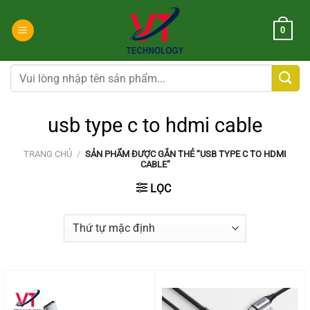
Chuyển
đến
0
nội
dung
Tìm
kiếm:
usb type c to hdmi cable
TRANG CHỦ
/
SẢN PHẨM ĐƯỢC GẮN THẺ “USB TYPE C TO HDMI
CABLE”
LỌC