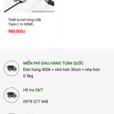
Thiết bị mở rộng USB
Type-C to HDMI
4k@60Hz/ USB 3.0/ Lan
980.000
₫
Gigabit/ PD 100W Ugreen
10919
MIỄN PHÍ GIAO HÀNG TOÀN QUỐC
Đơn hàng 900k + nhỏ hơn 30cm + nhẹ hơn
0.5kg
Hỗ trợ 24/7
0979 577 948