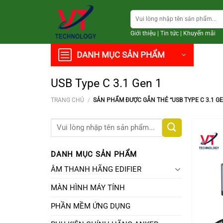
Chuyển
Tìm
đến
kiếm:
nội
Giới thiệu
|
Tin tức
|
Khuyến mãi
dung
DANH MỤC SẢN PHẨM
USB Type C 3.1 Gen 1
TRANG CHỦ
/
SẢN PHẨM ĐƯỢC GẮN THẺ “USB TYPE C 3.1 GE
Tìm
kiếm:
DANH MỤC SẢN PHẨM
ÂM THANH HÃNG EDIFIER
MÀN HÌNH MÁY TÍNH
PHẦN MỀM ỨNG DỤNG
+