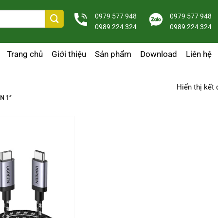
0979 577 948
0979 577 948
0989 224 324
0989 224 324
Trang chủ
Giới thiệu
Sản phẩm
Download
Liên hệ
Hiển thị kết
N 1”