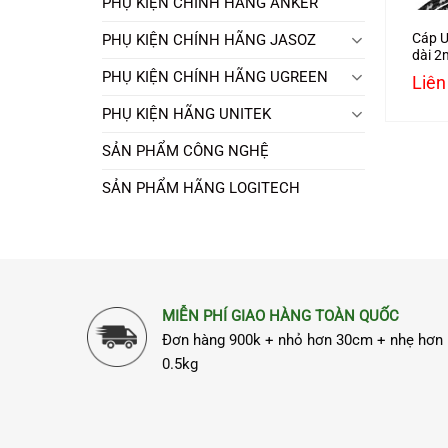
PHỤ KIỆN CHÍNH HÃNG ANKER
Cáp U
PHỤ KIỆN CHÍNH HÃNG JASOZ
dài 2
trợ 4
PHỤ KIỆN CHÍNH HÃNG UGREEN
Liên
PHỤ KIỆN HÃNG UNITEK
SẢN PHẨM CÔNG NGHỆ
SẢN PHẨM HÃNG LOGITECH
MIỄN PHÍ GIAO HÀNG TOÀN QUỐC
Đơn hàng 900k + nhỏ hơn 30cm + nhẹ hơn
0.5kg