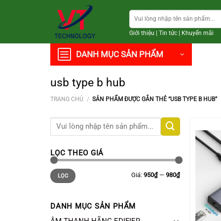
Chuyển
Tìm
đến
kiếm:
nội
Giới thiệu
|
Tin tức
|
Khuyến mãi
dung
DANH MỤC SẢN PHẨM
usb type b hub
TRANG CHỦ
/
SẢN PHẨM ĐƯỢC GẮN THẺ “USB TYPE B HUB”
Tìm
kiếm:
LỌC THEO GIÁ
Giá
Giá
Giá:
950₫
—
980₫
LỌC
thấp
cao
nhất
nhất
DANH MỤC SẢN PHẨM
+
ÂM THANH HÃNG EDIFIER