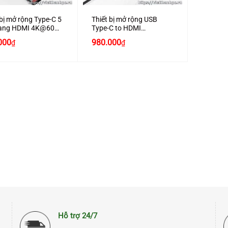
 bị mở rộng Type-C 5
Thiết bị mở rộng USB
 sang HDMI 4K@60Hz
Type-C to HDMI
 3.0 + Lan
4k@60Hz/ USB 3.0/ Lan
000
980.000
₫
₫
Mbps Ugreen 20934
Gigabit/ PD 100W Ugreen
ấp
10919
Hỗ trợ 24/7