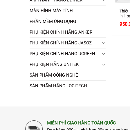
MÀN HÌNH MÁY TÍNH
Thiết
in 1
+ USB
PHẦN MỀM ỨNG DỤNG
950.
1000
cao c
PHỤ KIỆN CHÍNH HÃNG ANKER
PHỤ KIỆN CHÍNH HÃNG JASOZ
PHỤ KIỆN CHÍNH HÃNG UGREEN
PHỤ KIỆN HÃNG UNITEK
SẢN PHẨM CÔNG NGHỆ
SẢN PHẨM HÃNG LOGITECH
MIỄN PHÍ GIAO HÀNG TOÀN QUỐC
Đơn hàng 900k + nhỏ hơn 30cm + nhẹ hơn