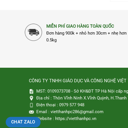
MIỄN PHÍ GIAO HÀNG TOÀN QUỐC
Đơn hàng 900k + nhỏ hơn 30cm + nhẹ hơn
0.5kg
CÔNG TY TNHH GIÁO DỤC VÀ CÔNG NGHỆ VIỆT
MST: 0109373708 - Sở KH&ĐT TP Hà Nội cấp ng
Địa chỉ :
Thôn Vĩnh Ninh X.Vĩnh Quỳnh, H.Thanh T
Điện thoại :
0979 577 948
Email :
vietthanhpc286@gmail.com
Website :
https://vietthanhpc.vn
CHAT ZALO