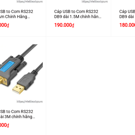
USB to Com RS232
Cáp USB to Com RS232
Cáp USB
Âm Chính Hãng
DB9 dài 1.5M chính hãng
DB9 dài
Z I105
JASOZ I102
JASOZ I
000
190.000
180.00
₫
₫
USB to Com RS232
ài 3M chính hãng
Z I104
000
₫