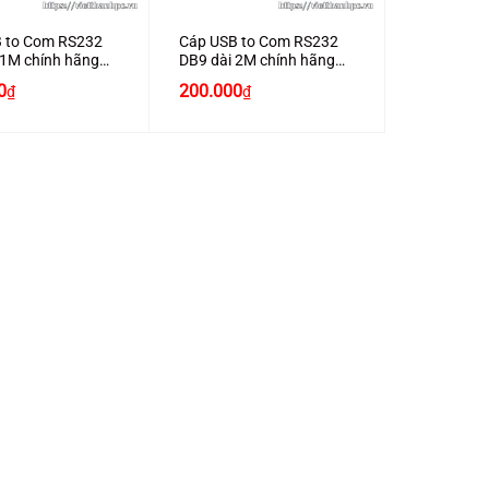
 to Com RS232
Cáp USB to Com RS232
 1M chính hãng
DB9 dài 2M chính hãng
101
JASOZ I103
0
200.000
₫
₫