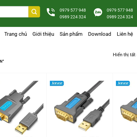
0979 577 948
0979 577 948
0989 224 324
0989 224 324
Trang chủ
Giới thiệu
Sản phẩm
Download
Liên hệ
Hiển thị tất
N”
+
+