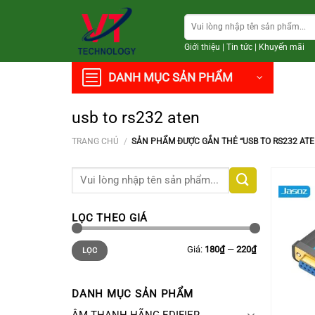
Chuyển
Tìm
đến
kiếm:
nội
Giới thiệu
|
Tin tức
|
Khuyến mãi
dung
DANH MỤC SẢN PHẨM
usb to rs232 aten
TRANG CHỦ
/
SẢN PHẨM ĐƯỢC GẮN THẺ “USB TO RS232 ATE
Tìm
kiếm:
LỌC THEO GIÁ
Giá
Giá
Giá:
180₫
—
220₫
LỌC
thấp
cao
nhất
nhất
DANH MỤC SẢN PHẨM
+
ÂM THANH HÃNG EDIFIER