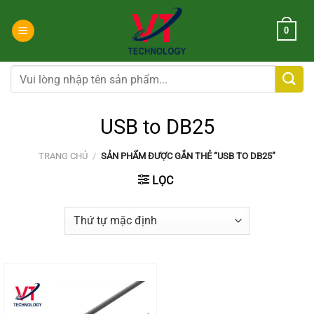
Chuyển
đến
0
nội
dung
Tìm
kiếm:
USB to DB25
TRANG CHỦ
/
SẢN PHẨM ĐƯỢC GẮN THẺ “USB TO DB25”
LỌC