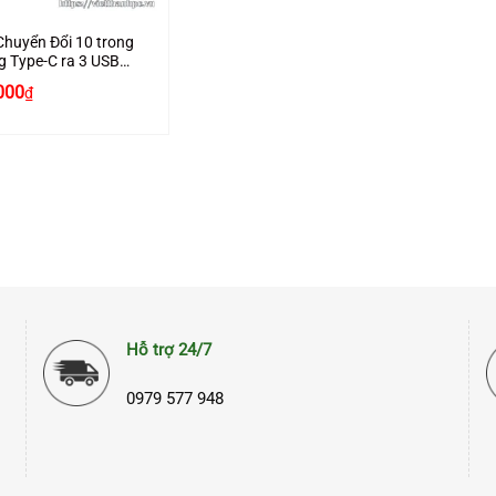
huyển Đổi 10 trong
g Type-C ra 3 USB
 3.5AV + VGA +
Giá
000
₫
 + PD100W + SD +
hiện
Gigabit RJ45 JASOZ
tại
000₫.
là:
900.000₫.
Hỗ trợ 24/7
0979 577 948