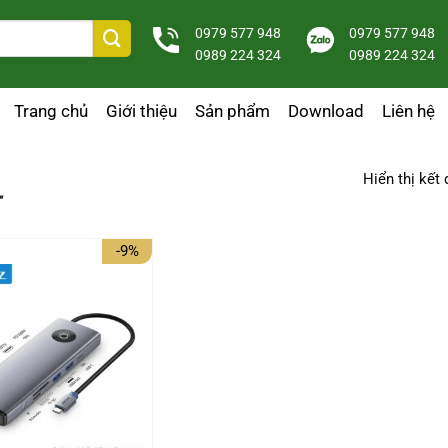
0979 577 948
0979 577 948
0989 224 324
0989 224 324
Trang chủ
Giới thiệu
Sản phẩm
Download
Liên hệ
Hiển thị kết
”
-9%