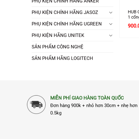
PHỤ KIỆN CHÍNH HÃNG ANKER
HUB C
PHỤ KIỆN CHÍNH HÃNG JASOZ
1 cổn
3.0 +
PHỤ KIỆN CHÍNH HÃNG UGREEN
Giá
900.
HDMI
gốc
TF + 
là:
PHỤ KIỆN HÃNG UNITEK
H113
990.
SẢN PHẨM CÔNG NGHỆ
SẢN PHẨM HÃNG LOGITECH
MIỄN PHÍ GIAO HÀNG TOÀN QUỐC
Đơn hàng 900k + nhỏ hơn 30cm + nhẹ hơn
0.5kg