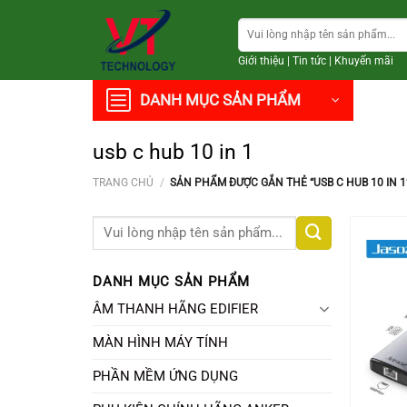
Chuyển
Tìm
đến
kiếm:
nội
Giới thiệu
|
Tin tức
|
Khuyến mãi
dung
DANH MỤC SẢN PHẨM
usb c hub 10 in 1
TRANG CHỦ
/
SẢN PHẨM ĐƯỢC GẮN THẺ “USB C HUB 10 IN 1
Tìm
kiếm:
DANH MỤC SẢN PHẨM
ÂM THANH HÃNG EDIFIER
MÀN HÌNH MÁY TÍNH
PHẦN MỀM ỨNG DỤNG
+