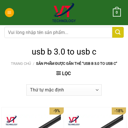
Chuyển
đến
0
nội
dung
Tìm
kiếm:
usb b 3.0 to usb c
TRANG CHỦ
/
SẢN PHẨM ĐƯỢC GẮN THẺ “USB B 3.0 TO USB C”
LỌC
-9%
-18%