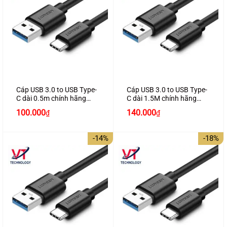
Cáp USB 3.0 to USB Type-
Cáp USB 3.0 to USB Type-
C dài 0.5m chính hãng
C dài 1.5M chính hãng
Ugreen 20881 cao cấp
Ugreen 20883 cao cấp
Giá
Giá
Giá
Giá
100.000
140.000
₫
₫
gốc
hiện
gốc
hiện
là:
tại
là:
tại
110.000₫.
là:
170.000₫.
là:
-14%
-18%
100.000₫.
140.000₫.