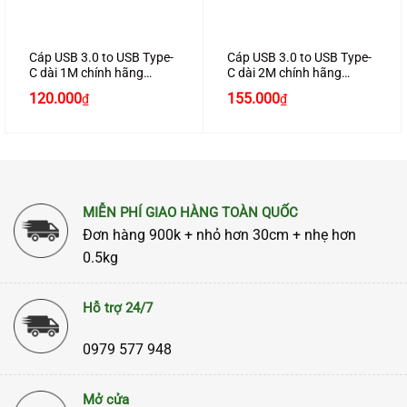
Cáp USB 3.0 to USB Type-
Cáp USB 3.0 to USB Type-
C dài 1M chính hãng
C dài 2M chính hãng
Ugreen 20882 cao cấp
Ugreen 20884 cao cấp
Giá
Giá
Giá
Giá
120.000
155.000
₫
₫
gốc
hiện
gốc
hiện
là:
tại
là:
tại
140.000₫.
là:
190.000₫.
là:
120.000₫.
155.000₫.
MIỄN PHÍ GIAO HÀNG TOÀN QUỐC
Đơn hàng 900k + nhỏ hơn 30cm + nhẹ hơn
0.5kg
Hỗ trợ 24/7
0979 577 948
Mở cửa