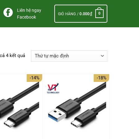
Liên hệ ngay
₫
0
GIỎ HÀNG /
0.000
Facebook
 cả 4 kết quả
-14%
-18%
+