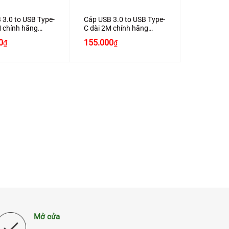
 3.0 to USB Type-
Cáp USB 3.0 to USB Type-
M chính hãng
C dài 2M chính hãng
20882 cao cấp
Ugreen 20884 cao cấp
Giá
Giá
Giá
0
155.000
₫
₫
hiện
gốc
hiện
tại
là:
tại
0₫.
là:
190.000₫.
là:
120.000₫.
155.000₫.
Mở cửa