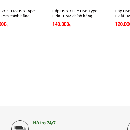
SB 3.0 to USB Type-
Cáp USB 3.0 to USB Type-
Cáp USB
 0.5m chính hãng
C dài 1.5M chính hãng
C dài 1
n 20881 cao cấp
Ugreen 20883 cao cấp
Ugreen 
Giá
Giá
Giá
Giá
000
140.000
120.00
₫
₫
hiện
gốc
hiện
gốc
tại
là:
tại
là:
000₫.
là:
170.000₫.
là:
140.00
100.000₫.
140.000₫.
Hỗ trợ 24/7