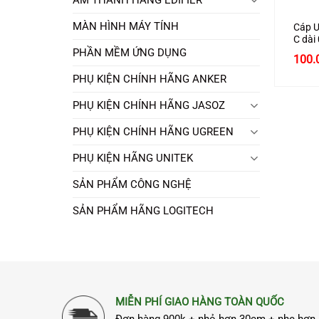
MÀN HÌNH MÁY TÍNH
Cáp U
C dài
Ugree
PHẦN MỀM ỨNG DỤNG
Giá
100.
gốc
PHỤ KIỆN CHÍNH HÃNG ANKER
là:
110.
PHỤ KIỆN CHÍNH HÃNG JASOZ
PHỤ KIỆN CHÍNH HÃNG UGREEN
PHỤ KIỆN HÃNG UNITEK
SẢN PHẨM CÔNG NGHỆ
SẢN PHẨM HÃNG LOGITECH
MIỄN PHÍ GIAO HÀNG TOÀN QUỐC
Đơn hàng 900k + nhỏ hơn 30cm + nhẹ hơn