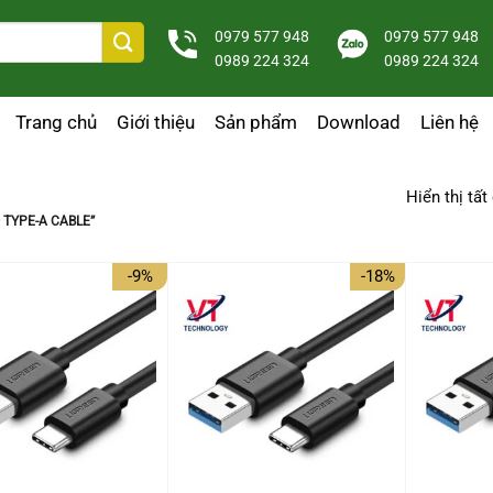
0979 577 948
0979 577 948
0989 224 324
0989 224 324
Trang chủ
Giới thiệu
Sản phẩm
Download
Liên hệ
Hiển thị tất
 TYPE-A CABLE”
-9%
-18%
+
+