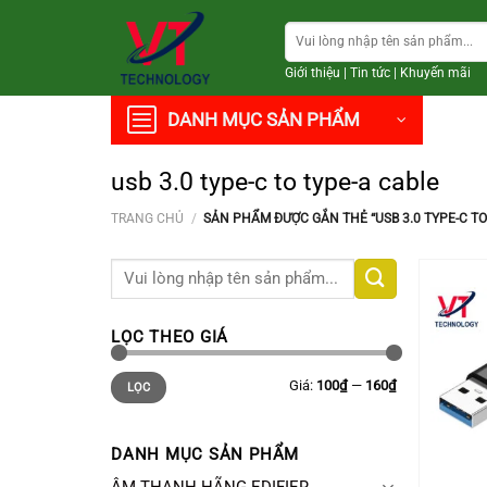
Chuyển
Tìm
đến
kiếm:
nội
Giới thiệu
|
Tin tức
|
Khuyến mãi
dung
DANH MỤC SẢN PHẨM
usb 3.0 type-c to type-a cable
TRANG CHỦ
/
SẢN PHẨM ĐƯỢC GẮN THẺ “USB 3.0 TYPE-C TO
Tìm
kiếm:
LỌC THEO GIÁ
Giá
Giá
Giá:
100₫
—
160₫
LỌC
thấp
cao
nhất
nhất
DANH MỤC SẢN PHẨM
+
ÂM THANH HÃNG EDIFIER