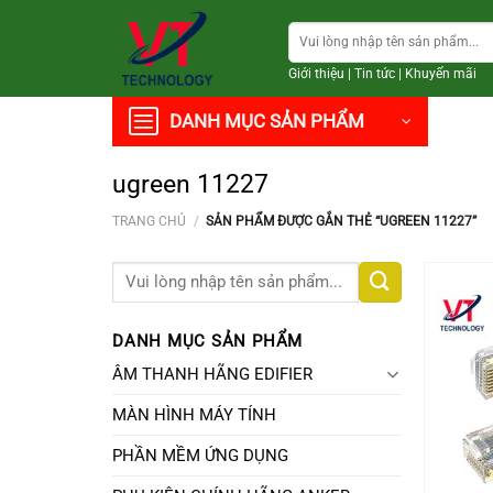
Chuyển
Tìm
đến
kiếm:
nội
Giới thiệu
|
Tin tức
|
Khuyến mãi
dung
DANH MỤC SẢN PHẨM
ugreen 11227
TRANG CHỦ
/
SẢN PHẨM ĐƯỢC GẮN THẺ “UGREEN 11227”
Tìm
kiếm:
DANH MỤC SẢN PHẨM
ÂM THANH HÃNG EDIFIER
MÀN HÌNH MÁY TÍNH
PHẦN MỀM ỨNG DỤNG
+