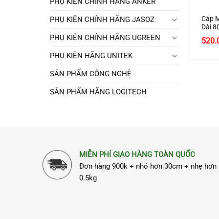
PHỤ KIỆN CHÍNH HÃNG ANKER
Cáp 
PHỤ KIỆN CHÍNH HÃNG JASOZ
Dài 8
Ugree
PHỤ KIỆN CHÍNH HÃNG UGREEN
520.
PHỤ KIỆN HÃNG UNITEK
SẢN PHẨM CÔNG NGHỆ
SẢN PHẨM HÃNG LOGITECH
MIỄN PHÍ GIAO HÀNG TOÀN QUỐC
Đơn hàng 900k + nhỏ hơn 30cm + nhẹ hơn
0.5kg