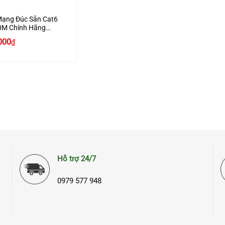
Mạng Đúc Sẵn Cat6
0M Chính Hãng
n 11227 Cao Cấp
000
₫
Hỗ trợ 24/7
0979 577 948