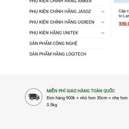
PHỤ KIỆN CHÍNH HÃNG ANKER
Cáp c
PHỤ KIỆN CHÍNH HÃNG JASOZ
to La
10/1
PHỤ KIỆN CHÍNH HÃNG UGREEN
Giá
330.
Ugre
gốc
Chín
là:
PHỤ KIỆN HÃNG UNITEK
450.
SẢN PHẨM CÔNG NGHỆ
SẢN PHẨM HÃNG LOGITECH
MIỄN PHÍ GIAO HÀNG TOÀN QUỐC
Đơn hàng 900k + nhỏ hơn 30cm + nhẹ hơn
0.5kg