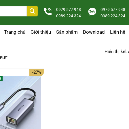
0979 577 948
0979 577 948
0989 224 324
0989 224 324
Trang chủ
Giới thiệu
Sản phẩm
Download
Liên hệ
Hiển thị kết
PLE”
-27%