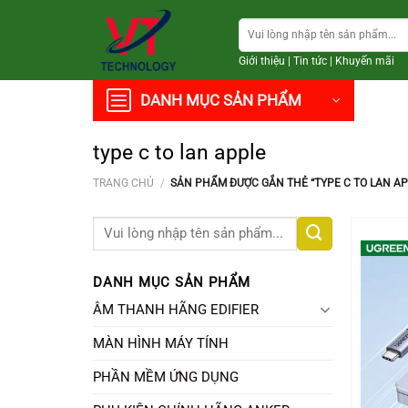
Chuyển
Tìm
đến
kiếm:
nội
Giới thiệu
|
Tin tức
|
Khuyến mãi
dung
DANH MỤC SẢN PHẨM
type c to lan apple
TRANG CHỦ
/
SẢN PHẨM ĐƯỢC GẮN THẺ “TYPE C TO LAN AP
Tìm
kiếm:
DANH MỤC SẢN PHẨM
ÂM THANH HÃNG EDIFIER
MÀN HÌNH MÁY TÍNH
PHẦN MỀM ỨNG DỤNG
+