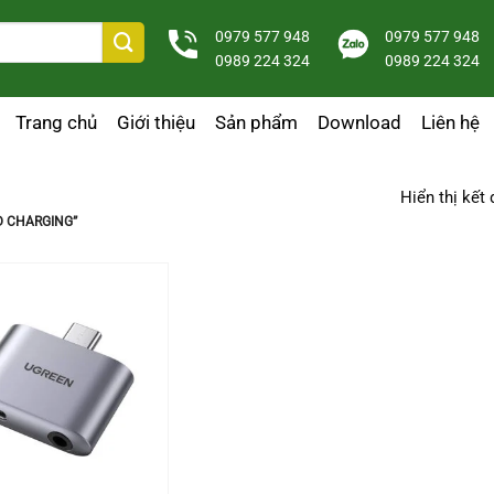
0979 577 948
0979 577 948
0989 224 324
0989 224 324
Trang chủ
Giới thiệu
Sản phẩm
Download
Liên hệ
Hiển thị kết
D CHARGING”