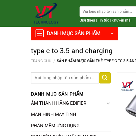
Chuyển
Tìm
đến
kiếm:
nội
Giới thiệu
|
Tin tức
|
Khuyến mãi
dung
DANH MỤC SẢN PHẨM
type c to 3.5 and charging
TRANG CHỦ
/
SẢN PHẨM ĐƯỢC GẮN THẺ “TYPE C TO 3.5 AN
Tìm
kiếm:
DANH MỤC SẢN PHẨM
ÂM THANH HÃNG EDIFIER
MÀN HÌNH MÁY TÍNH
PHẦN MỀM ỨNG DỤNG
+