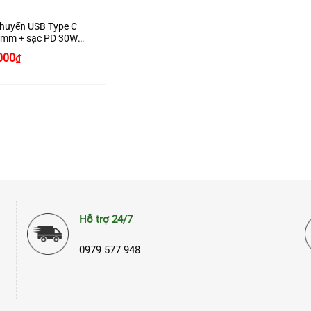
huyển USB Type C
5mm + sạc PD 30W
 hãng Ugreen 70311
000
₫
Hỗ trợ 24/7
0979 577 948