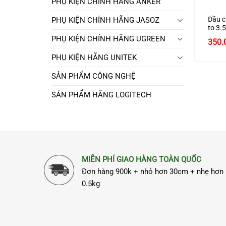
PHỤ KIỆN CHÍNH HÃNG ANKER
Đầu c
PHỤ KIỆN CHÍNH HÃNG JASOZ
to 3.
chính
PHỤ KIỆN CHÍNH HÃNG UGREEN
350.
PHỤ KIỆN HÃNG UNITEK
SẢN PHẨM CÔNG NGHỆ
SẢN PHẨM HÃNG LOGITECH
MIỄN PHÍ GIAO HÀNG TOÀN QUỐC
Đơn hàng 900k + nhỏ hơn 30cm + nhẹ hơn
0.5kg