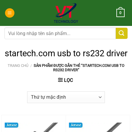
Chuyển
đến
0
nội
dung
Tìm
kiếm:
startech.com usb to rs232 driver
TRANG CHỦ
/
SẢN PHẨM ĐƯỢC GẮN THẺ “STARTECH.COM USB TO
RS232 DRIVER”
LỌC