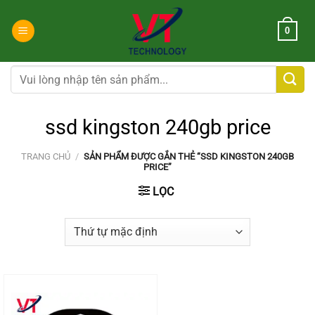
Chuyển
đến
0
nội
dung
Tìm
kiếm:
ssd kingston 240gb price
TRANG CHỦ
/
SẢN PHẨM ĐƯỢC GẮN THẺ “SSD KINGSTON 240GB
PRICE”
LỌC